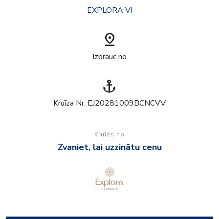
EXPLORA VI
pin_drop
Izbrauc no
anchor
Kruīza Nr: EJ20281009BCNCVV
Kruīzs no
Zvaniet, lai uzzinātu cenu