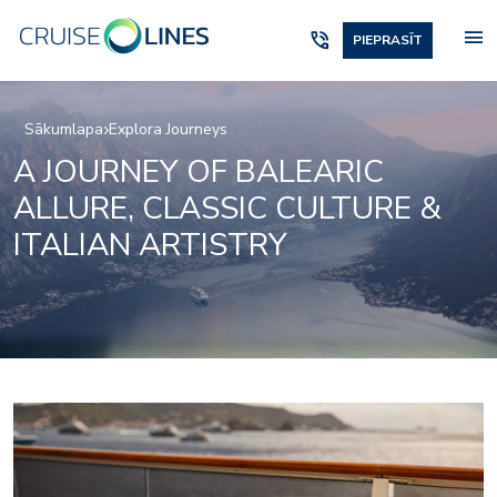
menu
phone_in_talk
PIEPRASĪT
Sākumlapa
Explora Journeys
A JOURNEY OF BALEARIC
ALLURE, CLASSIC CULTURE &
ITALIAN ARTISTRY
Anthology-food