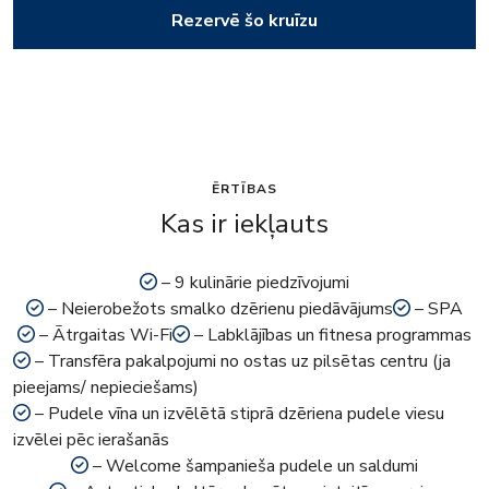
Rezervē šo kruīzu
ĒRTĪBAS
Kas ir iekļauts
– 9 kulinārie piedzīvojumi
– Neierobežots smalko dzērienu piedāvājums
– SPA
– Ātrgaitas Wi-Fi
– Labklājības un fitnesa programmas
– Transfēra pakalpojumi no ostas uz pilsētas centru (ja
pieejams/ nepieciešams)
– Pudele vīna un izvēlētā stiprā dzēriena pudele viesu
izvēlei pēc ierašanās
– Welcome šampanieša pudele un saldumi