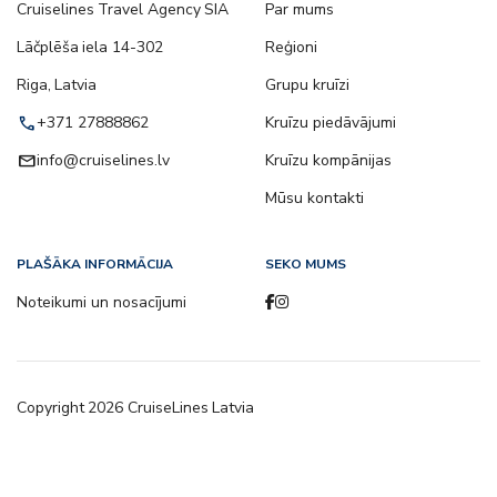
Cruiselines Travel Agency SIA
Par mums
Lāčplēša iela 14-302
Reģioni
Riga, Latvia
Grupu kruīzi
call
+371 27888862
Kruīzu piedāvājumi
email
info@cruiselines.lv
Kruīzu kompānijas
Mūsu kontakti
PLAŠĀKA INFORMĀCIJA
SEKO MUMS
Noteikumi un nosacījumi
Copyright
2026
CruiseLines Latvia