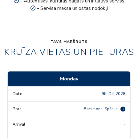
– Autentisks, kultūras bagāts un intuitīvs serviss
– Servisa maksa un ostas nodokļi
TAVS MARŠRUTS
KRUĪZA VIETAS UN PIETURAS
Monday
9th Oct 2028
Barselona, Spānija
i
-