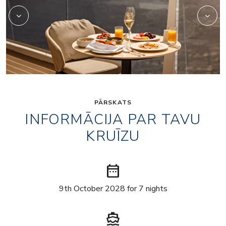
PĀRSKATS
INFORMĀCIJA PAR TAVU
KRUĪZU
date_range
9th October 2028 for 7 nights
directions_boat