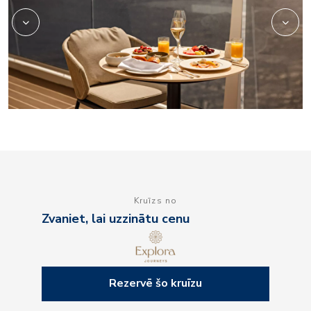
Kruīzs no
Zvaniet, lai uzzinātu cenu
Rezervē šo kruīzu