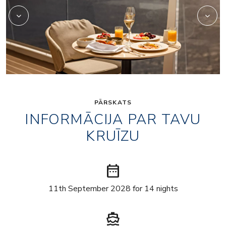
PĀRSKATS
INFORMĀCIJA PAR TAVU
KRUĪZU
date_range
11th September 2028 for 14 nights
directions_boat