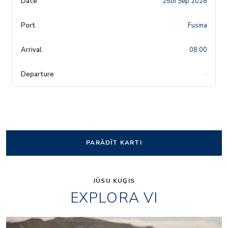
25th Sep 2028
Fusina
08:00
-
PARĀDĪT KARTI
JŪSU KUĢIS
EXPLORA VI
Anthology-food