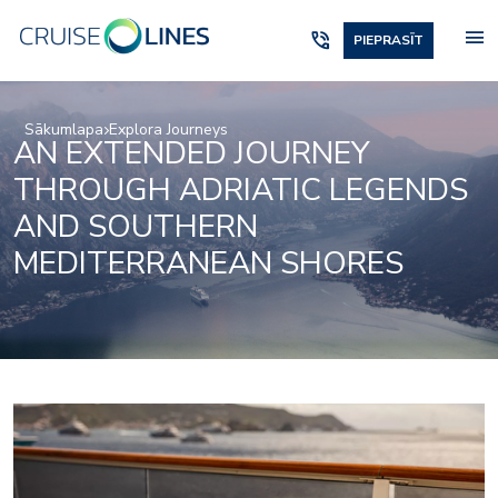
menu
phone_in_talk
PIEPRASĪT
Sākumlapa
Explora Journeys
AN EXTENDED JOURNEY
THROUGH ADRIATIC LEGENDS
AND SOUTHERN
MEDITERRANEAN SHORES
Anthology-food