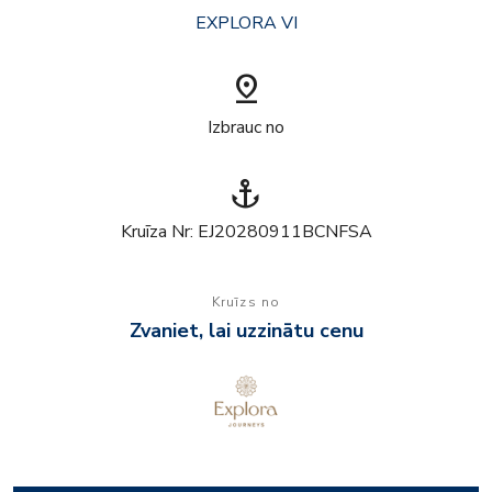
EXPLORA VI
pin_drop
Izbrauc no
anchor
Kruīza Nr: EJ20280911BCNFSA
Kruīzs no
Zvaniet, lai uzzinātu cenu