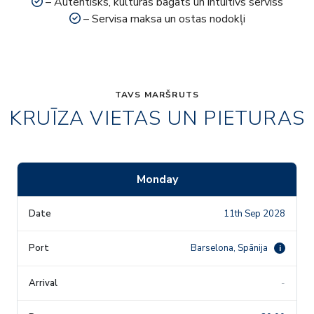
– Autentisks, kultūras bagāts un intuitīvs serviss
– Servisa maksa un ostas nodokļi
TAVS MARŠRUTS
KRUĪZA VIETAS UN PIETURAS
Monday
11th Sep 2028
Barselona, Spānija
i
-