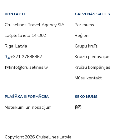
KONTAKTI
GALVENĀS SAITES
Cruiselines Travel Agency SIA
Par mums
Lāčplēša iela 14-302
Reģioni
Riga, Latvia
Grupu kruīzi
call
+371 27888862
Kruīzu piedāvājumi
email
info@cruiselines.lv
Kruīzu kompānijas
Mūsu kontakti
PLAŠĀKA INFORMĀCIJA
SEKO MUMS
Noteikumi un nosacījumi
Copyright
2026
CruiseLines Latvia