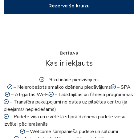
Rezervē šo kruīzu
ĒRTĪBAS
Kas ir iekļauts
– 9 kulinārie piedzīvojumi
– Neierobežots smalko dzērienu piedāvājums
– SPA
– Ātrgaitas Wi-Fi
– Labklājības un fitnesa programmas
– Transfēra pakalpojumi no ostas uz pilsētas centru (ja
pieejams/ nepieciešams)
– Pudele vīna un izvēlētā stiprā dzēriena pudele viesu
izvēlei pēc ierašanās
– Welcome šampanieša pudele un saldumi