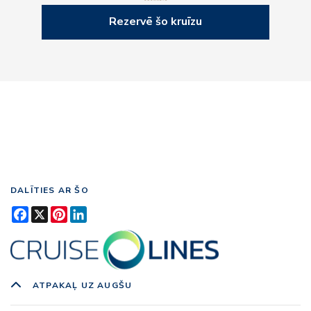
Rezervē šo kruīzu
DALĪTIES AR ŠO
Facebook
X
Pinterest
LinkedIn
ATPAKAĻ UZ AUGŠU