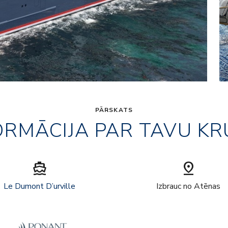
PĀRSKATS
ORMĀCIJA PAR TAVU KR
directions_boat
pin_drop
Le Dumont D’urville
Izbrauc no Atēnas