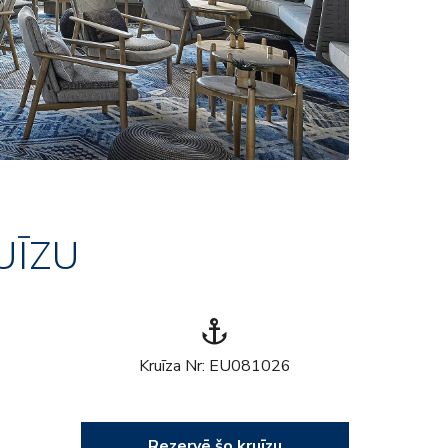
UĪZU
anchor
Kruīza Nr: EU081026
Rezervē šo kruīzu