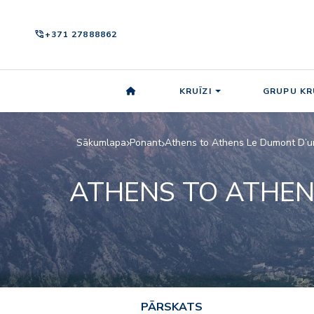
phone_in_talk
+371 27888862
KRUĪZI
GRUPU KR
Sākumlapa
Ponant
Athens to Athens Le Dumont D’ur
ATHENS TO ATHE
PĀRSKATS