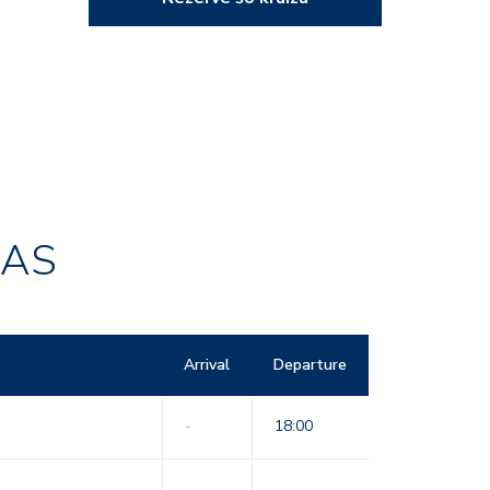
RAS
Arrival
Departure
-
18:00
-
-