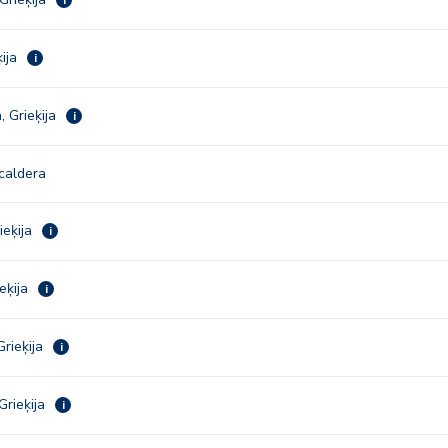
ķija
i
 Grieķija
i
 caldera
ieķija
i
ieķija
i
Grieķija
i
Grieķija
i