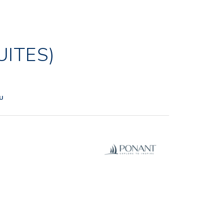
UITES)
NU