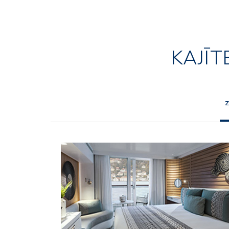
KAJĪT
Z