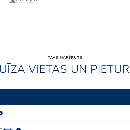
TAVS MARŠRUTS
UĪZA VIETAS UN PIETU
i
Grieķija
i