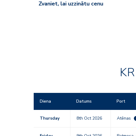
Zvaniet, lai uzzinātu cenu
KR
Diena
Datums
Port
Thursday
8th Oct 2026
Atēnas
Friday
9th Oct 2026
Patmosa, 