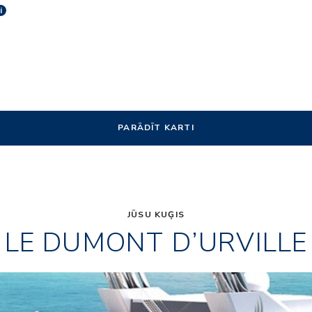
i
PARĀDĪT KARTI
JŪSU KUĢIS
LE DUMONT D’URVILLE