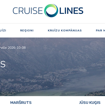
UĪZI
REĢIONI
KRUĪZU KOMPĀNIJAS
PAR 
ville 2026-10-08
NS
MARŠRUTS
JŪSU KUĢIS