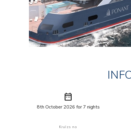
INF
date_range
8th October 2026 for 7 nights
Kruīzs no