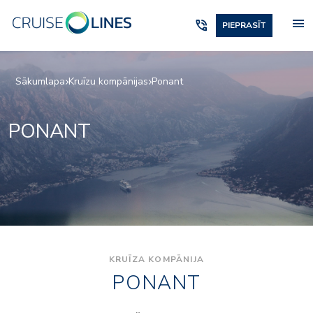
menu
phone_in_talk
PIEPRASĪT
Sākumlapa
Kruīzu kompānijas
Ponant
PONANT
KRUĪZA KOMPĀNIJA
PONANT