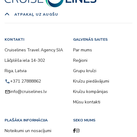
ATPAKAĻ UZ AUGŠU
KONTAKTI
GALVENĀS SAITES
Cruiselines Travel Agency SIA
Par mums
Lāčplēša iela 14-302
Reģioni
Riga, Latvia
Grupu kruīzi
call
+371 27888862
Kruīzu piedāvājumi
email
info@cruiselines.lv
Kruīzu kompānijas
Mūsu kontakti
PLAŠĀKA INFORMĀCIJA
SEKO MUMS
Noteikumi un nosacījumi