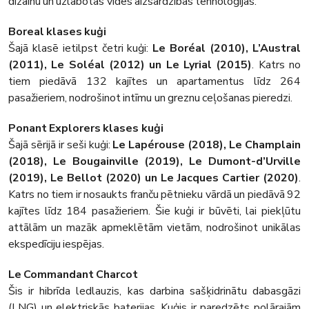
dizainu un uzlabotas vides aizsardzības tehnoloģijas.
Boreal klases kuģi
Šajā klasē ietilpst četri kuģi:
Le Boréal (2010), L’Austral
(2011), Le Soléal (2012) un Le Lyrial (2015)
. Katrs no
tiem piedāvā 132 kajītes un apartamentus līdz 264
pasažieriem, nodrošinot intīmu un greznu ceļošanas pieredzi.
Ponant Explorers klases kuģi
Šajā sērijā ir seši kuģi:
Le Lapérouse (2018), Le Champlain
(2018), Le Bougainville (2019), Le Dumont-d’Urville
(2019), Le Bellot (2020) un Le Jacques Cartier (2020)
.
Katrs no tiem ir nosaukts franču pētnieku vārdā un piedāvā 92
kajītes līdz 184 pasažieriem. Šie kuģi ir būvēti, lai piekļūtu
attālām un mazāk apmeklētām vietām, nodrošinot unikālas
ekspedīciju iespējas.
Le Commandant Charcot
Šis ir hibrīda ledlauzis, kas darbina sašķidrinātu dabasgāzi
(LNG) un elektriskās baterijas. Kuģis ir paredzēts polārajām