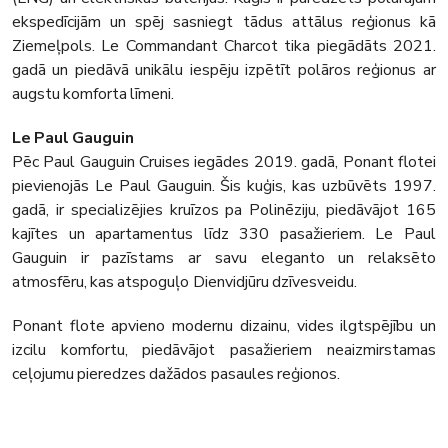
ekspedīcijām un spēj sasniegt tādus attālus reģionus kā
Ziemeļpols. Le Commandant Charcot tika piegādāts 2021.
gadā un piedāvā unikālu iespēju izpētīt polāros reģionus ar
augstu komforta līmeni.
Le Paul Gauguin
Pēc Paul Gauguin Cruises iegādes 2019. gadā, Ponant flotei
pievienojās Le Paul Gauguin. Šis kuģis, kas uzbūvēts 1997.
gadā, ir specializējies kruīzos pa Polinēziju, piedāvājot 165
kajītes un apartamentus līdz 330 pasažieriem. Le Paul
Gauguin ir pazīstams ar savu eleganto un relaksēto
atmosfēru, kas atspoguļo Dienvidjūru dzīvesveidu.
Ponant flote apvieno modernu dizainu, vides ilgtspējību un
izcilu komfortu, piedāvājot pasažieriem neaizmirstamas
ceļojumu pieredzes dažādos pasaules reģionos.