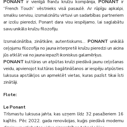
PONANT
ir vienīgā franču kruīzu kompānija,
PONANT
ir
“French Touch” vēstnieks visā pasaulē. Ar rūpīgu apkalpi,
smalku servisu, izsmalcinātu virtuvi un sadarbības partneriem
ar izcilu pieredzi, Ponant dara visu iespējamo, lai saglabātu
savu unikālo kruīzu filozofiju.
Izsmalcinātība, zinātkāre, autentiskums…
PONANT
unikālā
ceļojumu filozofija no jauna interpretē kruīzu pieredzi un aicina
jūs atklāt vai no jauna iepazīt ikoniskus galamērķus.
PONANT
kultūras un atpūtas kruīzi piedāvā jaunu ceļošanas
veidu, apvienojot kultūras bagātināšanos ar iespēju atpūsties
luksusa apstākļos un apmeklēt vietas, kuras pazīst tikai īsti
zinātāji.
Flote:
Le Ponant
Trīsmastu luksusa jahta, kas uzņem līdz 32 pasažieriem 16
kajītēs. Pēc 2022. gada renovācijas, kuģis piedāvā modernu