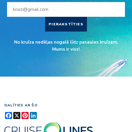
PIERAKSTĪTIES
No kruīza nedēļas nogalē līdz pasaules kruīzam.
Mums ir viss!
DALĪTIES AR ŠO
Facebook
X
Pinterest
LinkedIn