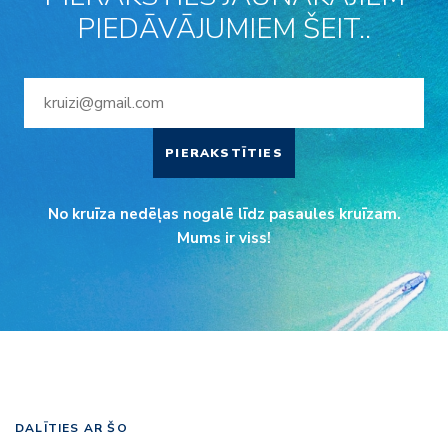
PIEDĀVĀJUMIEM ŠEIT..
PIERAKSTĪTIES
No kruīza nedēļas nogalē līdz pasaules kruīzam.
Mums ir viss!
DALĪTIES AR ŠO