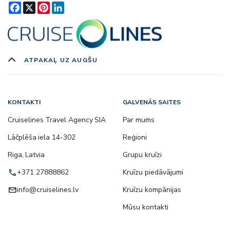
Facebook
X
Pinterest
LinkedIn
ATPAKAĻ UZ AUGŠU
KONTAKTI
GALVENĀS SAITES
Cruiselines Travel Agency SIA
Par mums
Lāčplēša iela 14-302
Reģioni
Riga, Latvia
Grupu kruīzi
call
+371 27888862
Kruīzu piedāvājumi
email
info@cruiselines.lv
Kruīzu kompānijas
Mūsu kontakti