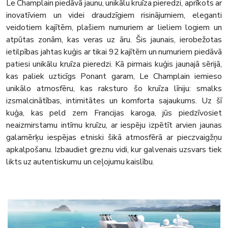
Le Champlain piedāvā jaunu, unikālu kruīza pieredzi, aprīkots ar
inovatīviem un videi draudzīgiem risinājumiem, eleganti
veidotiem kajītēm, plašiem numuriem ar lieliem logiem un
atpūtas zonām, kas veras uz āru. Šis jaunais, ierobežotas
ietilpības jahtas kuģis ar tikai 92 kajītēm un numuriem piedāvā
patiesi unikālu kruīza pieredzi. Kā pirmais kuģis jaunajā sērijā,
kas paliek uzticīgs Ponant garam, Le Champlain iemieso
unikālo atmosfēru, kas raksturo šo kruīza līniju: smalks
izsmalcinātības, intimitātes un komforta sajaukums. Uz šī
kuģa, kas peld zem Francijas karoga, jūs piedzīvosiet
neaizmirstamu intīmu kruīzu, ar iespēju izpētīt arvien jaunas
galamērķu iespējas etniski šikā atmosfērā ar pieczvaigžņu
apkalpošanu. Izbaudiet greznu vidi, kur galvenais uzsvars tiek
likts uz autentiskumu un ceļojumu kaislību.