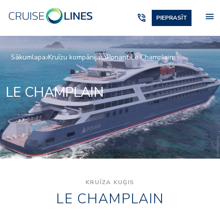
menu
phone_in_talk
PIEPRASĪT
Sākumlapa
Kruīzu kompānijas
Ponant
Le Champlain
LE CHAMPLAIN
KRUĪZA KUĢIS
LE CHAMPLAIN