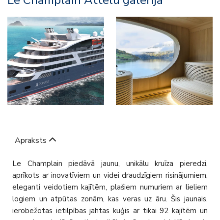
Le Champlain Attēlu galerija
Apraksts
Le Champlain piedāvā jaunu, unikālu kruīza pieredzi,
aprīkots ar inovatīviem un videi draudzīgiem risinājumiem,
eleganti veidotiem kajītēm, plašiem numuriem ar lieliem
logiem un atpūtas zonām, kas veras uz āru. Šis jaunais,
ierobežotas ietilpības jahtas kuģis ar tikai 92 kajītēm un