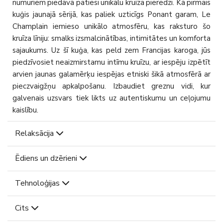
numuriem piedāvā patiesi unikālu kruīza pieredzi. Kā pirmais
kuģis jaunajā sērijā, kas paliek uzticīgs Ponant garam, Le
Champlain iemieso unikālo atmosfēru, kas raksturo šo
kruīza līniju: smalks izsmalcinātības, intimitātes un komforta
sajaukums. Uz šī kuģa, kas peld zem Francijas karoga, jūs
piedzīvosiet neaizmirstamu intīmu kruīzu, ar iespēju izpētīt
arvien jaunas galamērķu iespējas etniski šikā atmosfērā ar
pieczvaigžņu apkalpošanu. Izbaudiet greznu vidi, kur
galvenais uzsvars tiek likts uz autentiskumu un ceļojumu
kaislību.
Relaksācija
Ēdiens un dzērieni
Tehnoloģijas
Cits