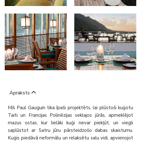
Apraksts
M/s Paul Gauguin tika īpaši projektēts, lai plūstoši kuģotu
Taiti un Francijas Polinēzijas seklajos jūrās, apmeklējot
mazus ostas, kur lielāki kuģi nevar piekļūt, un viegli
saplūstot ar Satru jūru pārsteidzošo dabas skaistumu.
Kuģis piedāvā neformālu un relaksētu salu vidi, apvienojot