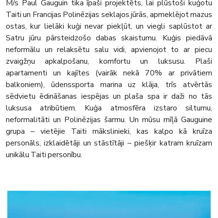
M/s Paul Gauguin tika īpaši projektēts, lai plūstoši kuģotu
Taiti un Francijas Polinēzijas seklajos jūrās, apmeklējot mazus
ostas, kur lielāki kuģi nevar piekļūt, un viegli saplūstot ar
Satru jūru pārsteidzošo dabas skaistumu. Kuģis piedāvā
neformālu un relaksētu salu vidi, apvienojot to ar piecu
zvaigžņu apkalpošanu, komfortu un luksusu. Plaši
apartamenti un kajītes (vairāk nekā 70% ar privātiem
balkoniem), ūdenssporta marina uz klāja, trīs atvērtās
sēdvietu ēdināšanas iespējas un plaša spa ir daži no tās
luksusa atribūtiem. Kuģa atmosfēra izstaro siltumu,
neformalitāti un Polinēzijas šarmu. Un mūsu mīļā Gauguine
grupa – vietējie Taiti mākslinieki, kas kalpo kā kruīza
personāls, izklaidētāji un stāstītāji – piešķir katram kruīzam
unikālu Taiti personību.