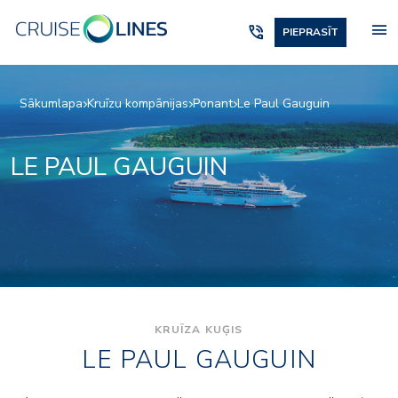
menu
phone_in_talk
PIEPRASĪT
Sākumlapa
Kruīzu kompānijas
Ponant
Le Paul Gauguin
LE PAUL GAUGUIN
KRUĪZA KUĢIS
LE PAUL GAUGUIN