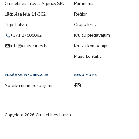
Cruiselines Travel Agency SIA
Par mums
Lāčplēša iela 14-302
Reģioni
Riga, Latvia
Grupu kruīzi
call
+371 27888862
Kruīzu piedāvājumi
email
info@cruiselines.lv
Kruīzu kompānijas
Mūsu kontakti
PLAŠĀKA INFORMĀCIJA
SEKO MUMS
Noteikumi un nosacījumi
Copyright
2026
CruiseLines Latvia