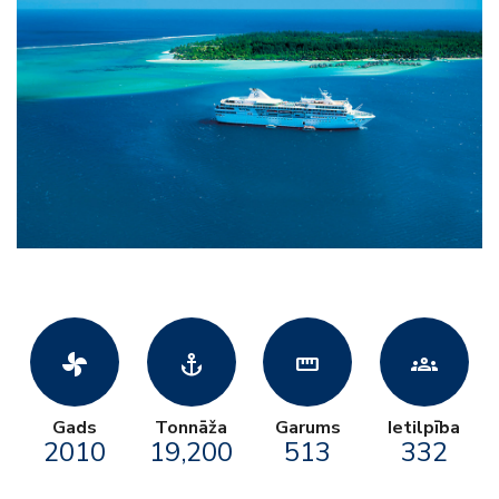
toys_fan
anchor
straighten
groups
Gads
Tonnāža
Garums
Ietilpība
2010
19,200
513
332