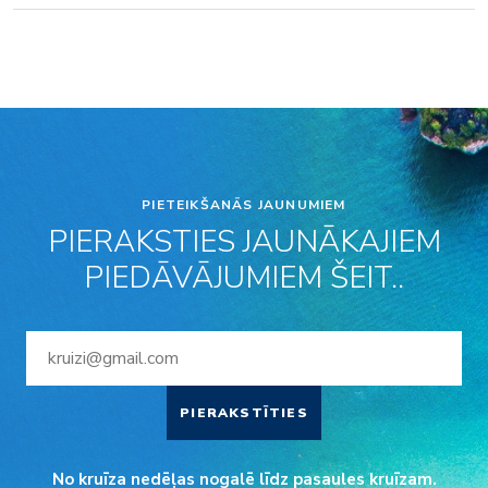
PIETEIKŠANĀS JAUNUMIEM
PIERAKSTIES JAUNĀKAJIEM
PIEDĀVĀJUMIEM ŠEIT..
PIERAKSTĪTIES
No kruīza nedēļas nogalē līdz pasaules kruīzam.