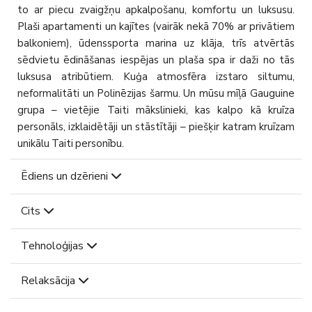
to ar piecu zvaigžņu apkalpošanu, komfortu un luksusu.
Plaši apartamenti un kajītes (vairāk nekā 70% ar privātiem
balkoniem), ūdenssporta marina uz klāja, trīs atvērtās
sēdvietu ēdināšanas iespējas un plaša spa ir daži no tās
luksusa atribūtiem. Kuģa atmosfēra izstaro siltumu,
neformalitāti un Polinēzijas šarmu. Un mūsu mīļā Gauguine
grupa – vietējie Taiti mākslinieki, kas kalpo kā kruīza
personāls, izklaidētāji un stāstītāji – piešķir katram kruīzam
unikālu Taiti personību.
Ēdiens un dzērieni
Cits
Tehnoloģijas
Relaksācija