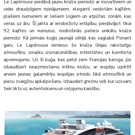
Le Lapérouse piedāvā jaunu kruīza pieredzi ar inovatīviem un
videi draudzīgiem risinājumiem, eleganti veidotām kajītēm,
plašiem numuriem ar lieliem logiem un atpūtas zonām, kas
veras uz āru. Šī jahta ar ierobežotu ietilpību, piedāvājot tikai
92 kajītes un numurus, nodrošinās patiesi unikālu kruīza
pieredzi. Kā pirmais kuģis jaunajā sērijā, kas saglabā Ponant
garu, Le Lapérouse iemieso šo kruīza līnijas raksturīgo
atmosfēru: smalku izsmalcinātības, intimitātes un komforta
apvienojumu. Uz šī kuģa, kas peld zem Francijas karoga, jūs
izbaudīsiet neaizmirstamu intīmu kruīzu, ar iespēju izpētīt
arvien jaunas galamērķu iespējas etniski šikā atmosfērā un
piecu zvaigžņu apkalpošanu. Izbaudiet greznu vidi, kur uzsvars
tiek likts uz autentiskumu un ceļojumu kaislību.