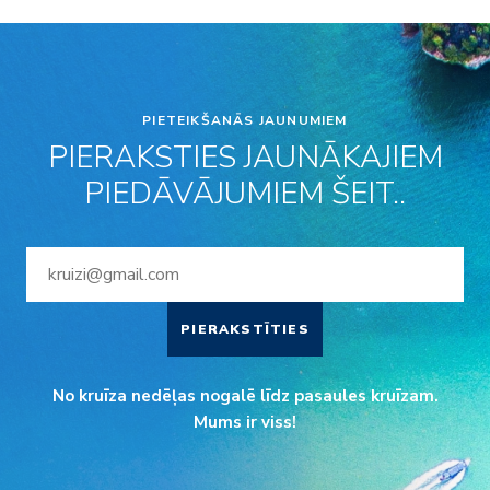
PIETEIKŠANĀS JAUNUMIEM
PIERAKSTIES JAUNĀKAJIEM
PIEDĀVĀJUMIEM ŠEIT..
PIERAKSTĪTIES
No kruīza nedēļas nogalē līdz pasaules kruīzam.
Mums ir viss!