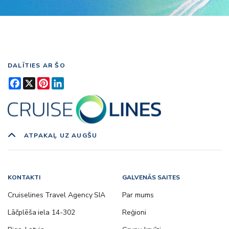
DALĪTIES AR ŠO
Facebook
X
Pinterest
LinkedIn
ATPAKAĻ UZ AUGŠU
KONTAKTI
GALVENĀS SAITES
Cruiselines Travel Agency SIA
Par mums
Lāčplēša iela 14-302
Reģioni