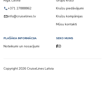
Riga, Latvia
Grupu kruīzi
call
+371 27888862
Kruīzu piedāvājumi
email
info@cruiselines.lv
Kruīzu kompānijas
Mūsu kontakti
PLAŠĀKA INFORMĀCIJA
SEKO MUMS
Noteikumi un nosacījumi
Copyright
2026
CruiseLines Latvia