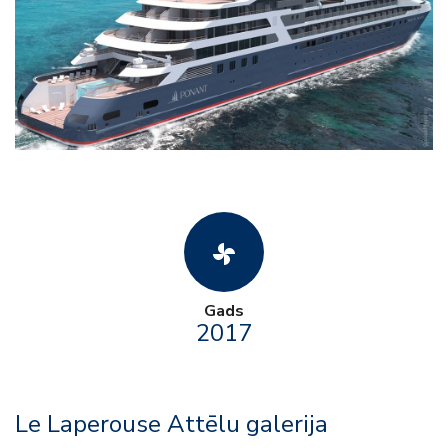
toys_fan
Gads
2017
Le Laperouse Attēlu galerija