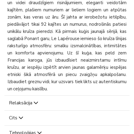
un videi draudzīgiem risinājumiem, eleganti veidotām
kajītēm, plašiem numuriem ar lieliem logiem un atpūtas
zonām, kas veras uz āru. Šī jahta ar ierobežotu ietilpību,
piedāvājot tikai 92 kajītes un numurus, nodrošinās patiesi
unikālu kruīza pieredzi. Kā pirmais kuģis jaunajā sērijā, kas
saglabā Ponant garu, Le Lapérouse iemieso šo kruīza līnijas
raksturīgo atmosfēru: smalku izsmalcinātības, intimitātes
un komforta apvienojumu. Uz šī kuģa, kas peld zem
Francijas karoga, jūs izbaudīsiet neaizmirstamu intīmu
kruīzu, ar iespēju izpētīt arvien jaunas galamērķu iespējas
etniski šikā atmosfērā un piecu zvaigžņu apkalpošanu.
Izbaudiet greznu vidi, kur uzsvars tiek likts uz autentiskumu
un ceļojumu kaislību.
Relaksācija
Cits
Tehnoloģijas