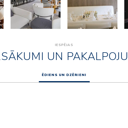
IESPĒJAS
ASĀKUMI UN PAKALPOJU
ĒDIENS UN DZĒRIENI