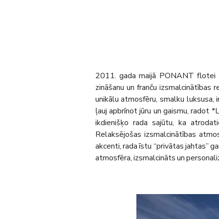
2011. gada maijā PONANT flotei piev
zināšanu un franču izsmalcinātības rez
unikālu atmosfēru, smalku luksusa, i
ļauj apbrīnot jūru un gaismu, radot 
ikdienišķo rada sajūtu, ka atrodati
Relaksējošas izsmalcinātības atmosf
akcenti, rada īstu “privātas jahtas” g
atmosfēra, izsmalcināts un personaliz