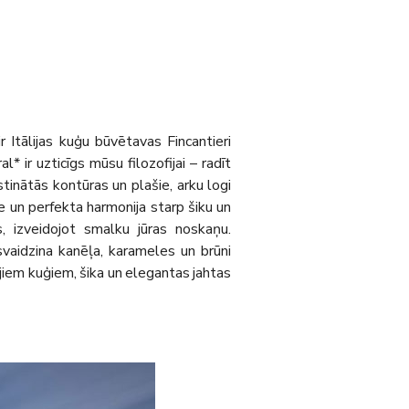
 Itālijas kuģu būvētavas Fincantieri
l* ir uzticīgs mūsu filozofijai – radīt
tinātās kontūras un plašie, arku logi
e un perfekta harmonija starp šiku un
as, izveidojot smalku jūras noskaņu.
svaidzina kanēļa, karameles un brūni
lajiem kuģiem, šika un elegantas jahtas