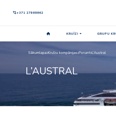
phone_in_talk
+371 27888862
KRUĪZI
GRUPU KR
Sākumlapa
Kruīzu kompānijas
Ponant
L’Austral
L’AUSTRAL