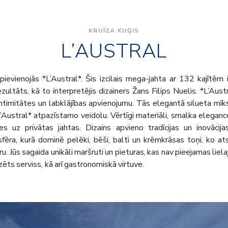
KRUĪZA KUĢIS
L’AUSTRAL
ienojās *L’Austral*. Šis izcilais mega-jahta ar 132 kajītēm ir
ultāts, kā to interpretējis dizainers Žans Filips Nuelis. *L’Austra
ntimitātes un labklājības apvienojumu. Tās elegantā silueta mīks
*L’Austral* atpazīstamo veidolu. Vērtīgi materiāli, smalka eleganc
es uz privātas jahtas. Dizains apvieno tradīcijas un inovācij
ēra, kurā dominē pelēki, bēši, balti un krēmkrāsas toņi, ko at
aru. Jūs sagaida unikāli maršruti un pieturas, kas nav pieejamas lie
ēts serviss, kā arī gastronomiskā virtuve.