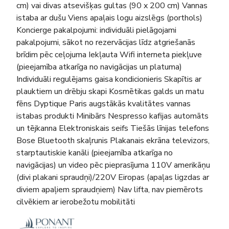
cm) vai divas atsevišķas gultas (90 x 200 cm) Vannas
istaba ar dušu Viens apaļais logu aizslēgs (porthols)
Koncierge pakalpojumi: individuāli pielāgojami
pakalpojumi, sākot no rezervācijas līdz atgriešanās
brīdim pēc ceļojuma Iekļauta Wifi interneta piekļuve
(pieejamība atkarīga no navigācijas un platuma)
Individuāli regulējams gaisa kondicionieris Skapītis ar
plauktiem un drēbju skapi Kosmētikas galds un matu
fēns Dyptique Paris augstākās kvalitātes vannas
istabas produkti Minibārs Nespresso kafijas automāts
un tējkanna Elektroniskais seifs Tiešās līnijas telefons
Bose Bluetooth skaļrunis Plakanais ekrāna televizors,
starptautiskie kanāli (pieejamība atkarīga no
navigācijas) un video pēc pieprasījuma 110V amerikāņu
(divi plakani spraudņi)/220V Eiropas (apaļas ligzdas ar
diviem apaļiem spraudņiem) Nav lifta, nav piemērots
cilvēkiem ar ierobežotu mobilitāti