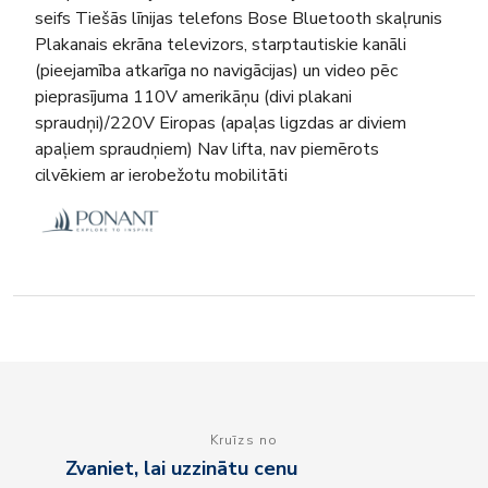
seifs Tiešās līnijas telefons Bose Bluetooth skaļrunis
Plakanais ekrāna televizors, starptautiskie kanāli
(pieejamība atkarīga no navigācijas) un video pēc
pieprasījuma 110V amerikāņu (divi plakani
spraudņi)/220V Eiropas (apaļas ligzdas ar diviem
apaļiem spraudņiem) Nav lifta, nav piemērots
cilvēkiem ar ierobežotu mobilitāti
Kruīzs no
Zvaniet, lai uzzinātu cenu