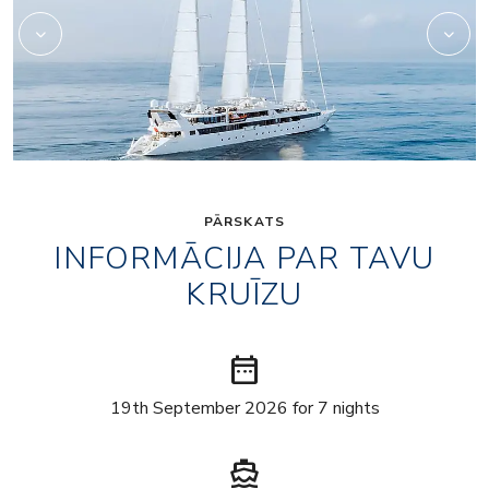
PĀRSKATS
INFORMĀCIJA PAR TAVU
KRUĪZU
date_range
19th September 2026 for 7 nights
directions_boat