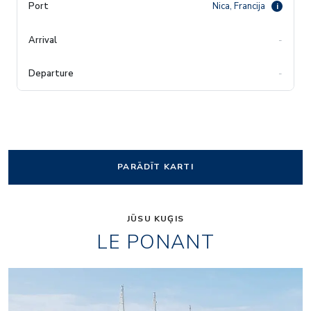
Nica, Francija
i
-
-
PARĀDĪT KARTI
JŪSU KUĢIS
LE PONANT
4865522