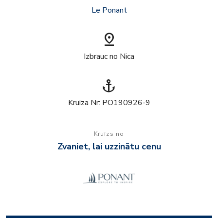
Le Ponant
pin_drop
Izbrauc no Nica
anchor
Kruīza Nr: PO190926-9
Kruīzs no
Zvaniet, lai uzzinātu cenu