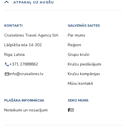
ATPAKAĻ UZ AUGŠU
KONTAKTI
GALVENĀS SAITES
Cruiselines Travel Agency SIA
Par mums
Lāčplēša iela 14-302
Reģioni
Riga, Latvia
Grupu kruīzi
call
+371 27888862
Kruīzu piedāvājumi
email
info@cruiselines.lv
Kruīzu kompānijas
Mūsu kontakti
PLAŠĀKA INFORMĀCIJA
SEKO MUMS
Noteikumi un nosacījumi