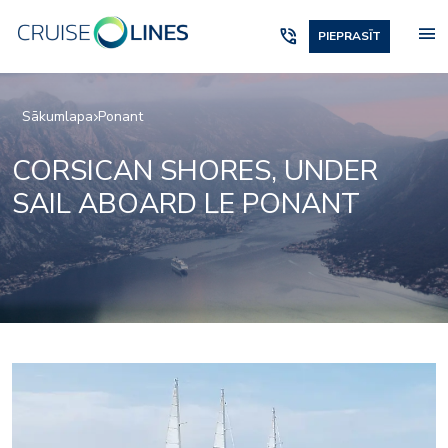
menu
phone_in_talk
PIEPRASĪT
Sākumlapa
Ponant
CORSICAN SHORES, UNDER
SAIL ABOARD LE PONANT
4865522