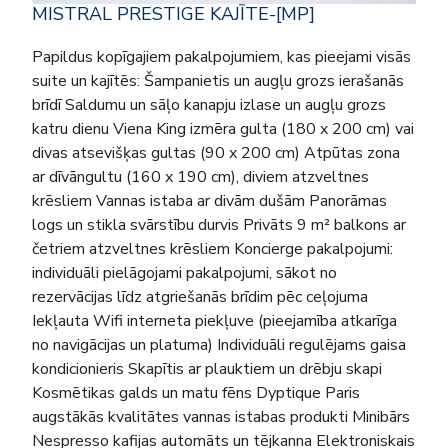
MISTRAL PRESTIGE KAJĪTE-[MP]
Papildus kopīgajiem pakalpojumiem, kas pieejami visās
suite un kajītēs: Šampanietis un augļu grozs ierašanās
brīdī Saldumu un sāļo kanapju izlase un augļu grozs
katru dienu Viena King izmēra gulta (180 x 200 cm) vai
divas atsevišķas gultas (90 x 200 cm) Atpūtas zona
ar dīvāngultu (160 x 190 cm), diviem atzveltnes
krēsliem Vannas istaba ar divām dušām Panorāmas
logs un stikla svārstību durvis Privāts 9 m² balkons ar
četriem atzveltnes krēsliem Koncierge pakalpojumi:
individuāli pielāgojami pakalpojumi, sākot no
rezervācijas līdz atgriešanās brīdim pēc ceļojuma
Iekļauta Wifi interneta piekļuve (pieejamība atkarīga
no navigācijas un platuma) Individuāli regulējams gaisa
kondicionieris Skapītis ar plauktiem un drēbju skapi
Kosmētikas galds un matu fēns Dyptique Paris
augstākās kvalitātes vannas istabas produkti Minibārs
Nespresso kafijas automāts un tējkanna Elektroniskais