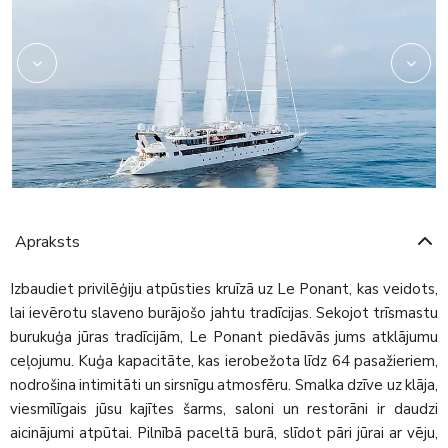
Apraksts
Izbaudiet privilēģiju atpūsties kruīzā uz Le Ponant, kas veidots,
lai ievērotu slaveno burājošo jahtu tradīcijas. Sekojot trīsmastu
burukuģa jūras tradīcijām, Le Ponant piedāvās jums atklājumu
ceļojumu. Kuģa kapacitāte, kas ierobežota līdz 64 pasažieriem,
nodrošina intimitāti un sirsnīgu atmosfēru. Smalka dzīve uz klāja,
viesmīlīgais jūsu kajītes šarms, saloni un restorāni ir daudzi
aicinājumi atpūtai. Pilnībā paceltā burā, slīdot pāri jūrai ar vēju,