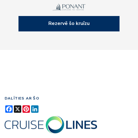
Rezervē šo kruīzu
DALĪTIES AR ŠO
Facebook
X
Pinterest
LinkedIn