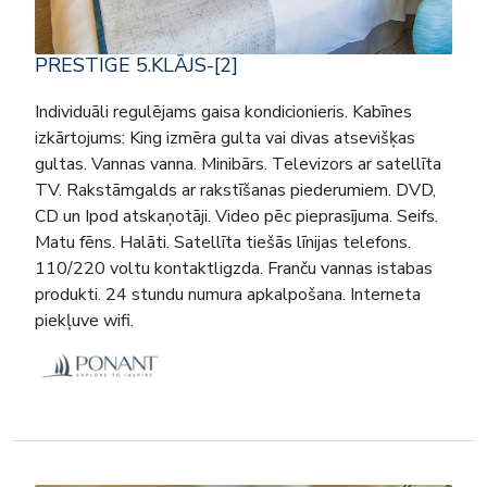
PRESTIGE 5.KLĀJS-[2]
Individuāli regulējams gaisa kondicionieris. Kabīnes
izkārtojums: King izmēra gulta vai divas atsevišķas
gultas. Vannas vanna. Minibārs. Televizors ar satellīta
TV. Rakstāmgalds ar rakstīšanas piederumiem. DVD,
CD un Ipod atskaņotāji. Video pēc pieprasījuma. Seifs.
Matu fēns. Halāti. Satellīta tiešās līnijas telefons.
110/220 voltu kontaktligzda. Franču vannas istabas
produkti. 24 stundu numura apkalpošana. Interneta
piekļuve wifi.