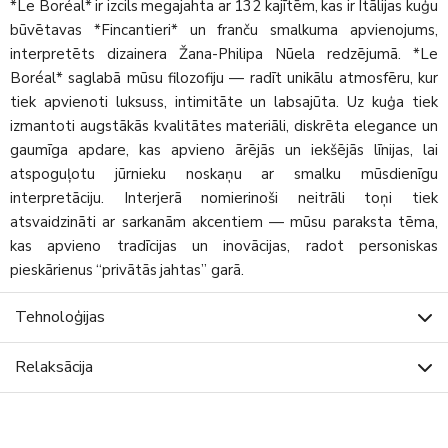
*Le Boréal* ir izcils megajahta ar 132 kajītēm, kas ir Itālijas kuģu
būvētavas *Fincantieri* un franču smalkuma apvienojums,
interpretēts dizainera Žana-Philipa Nūela redzējumā. *Le
Boréal* saglabā mūsu filozofiju — radīt unikālu atmosfēru, kur
tiek apvienoti luksuss, intimitāte un labsajūta. Uz kuģa tiek
izmantoti augstākās kvalitātes materiāli, diskrēta elegance un
gaumīga apdare, kas apvieno ārējās un iekšējās līnijas, lai
atspoguļotu jūrnieku noskaņu ar smalku mūsdienīgu
interpretāciju. Interjerā nomierinoši neitrāli toņi tiek
atsvaidzināti ar sarkanām akcentiem — mūsu paraksta tēma,
kas apvieno tradīcijas un inovācijas, radot personiskas
pieskārienus “privātās jahtas” garā.
Tehnoloģijas
Relaksācija