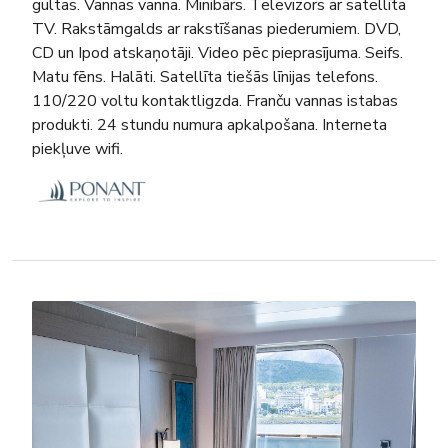
gultas. Vannas vanna. Minibārs. Televizors ar satellīta
TV. Rakstāmgalds ar rakstīšanas piederumiem. DVD,
CD un Ipod atskaņotāji. Video pēc pieprasījuma. Seifs.
Matu fēns. Halāti. Satellīta tiešās līnijas telefons.
110/220 voltu kontaktligzda. Franču vannas istabas
produkti. 24 stundu numura apkalpošana. Interneta
piekļuve wifi.