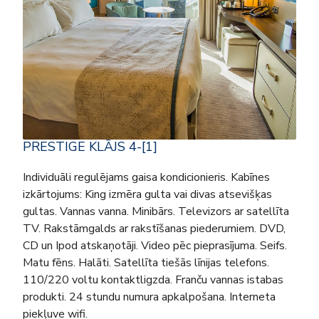
PRESTIGE KLĀJS 4-[1]
Individuāli regulējams gaisa kondicionieris. Kabīnes
izkārtojums: King izmēra gulta vai divas atsevišķas
gultas. Vannas vanna. Minibārs. Televizors ar satellīta
TV. Rakstāmgalds ar rakstīšanas piederumiem. DVD,
CD un Ipod atskaņotāji. Video pēc pieprasījuma. Seifs.
Matu fēns. Halāti. Satellīta tiešās līnijas telefons.
110/220 voltu kontaktligzda. Franču vannas istabas
produkti. 24 stundu numura apkalpošana. Interneta
piekļuve wifi.