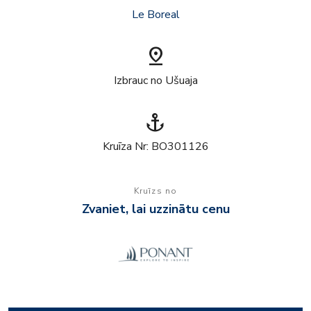
Le Boreal
pin_drop
Izbrauc no Ušuaja
anchor
Kruīza Nr: BO301126
Kruīzs no
Zvaniet, lai uzzinātu cenu