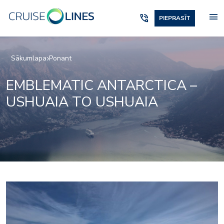
menu
phone_in_talk
PIEPRASĪT
Sākumlapa
Ponant
EMBLEMATIC ANTARCTICA –
USHUAIA TO USHUAIA
4639503