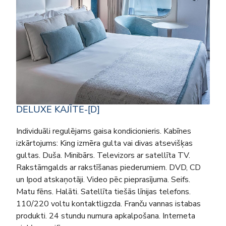
DELUXE KAJĪTE-[D]
Individuāli regulējams gaisa kondicionieris. Kabīnes
izkārtojums: King izmēra gulta vai divas atsevišķas
gultas. Duša. Minibārs. Televizors ar satellīta TV.
Rakstāmgalds ar rakstīšanas piederumiem. DVD, CD
un Ipod atskaņotāji. Video pēc pieprasījuma. Seifs.
Matu fēns. Halāti. Satellīta tiešās līnijas telefons.
110/220 voltu kontaktligzda. Franču vannas istabas
produkti. 24 stundu numura apkalpošana. Interneta