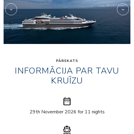
PĀRSKATS
INFORMĀCIJA PAR TAVU
KRUĪZU
date_range
29th November 2026 for 11 nights
directions_boat