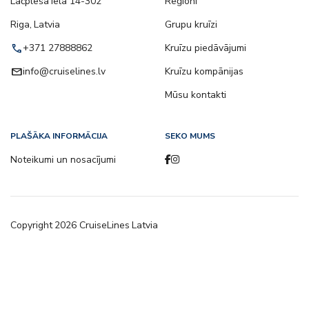
Lāčplēša iela 14-302
Reģioni
Riga, Latvia
Grupu kruīzi
call
+371 27888862
Kruīzu piedāvājumi
email
info@cruiselines.lv
Kruīzu kompānijas
Mūsu kontakti
PLAŠĀKA INFORMĀCIJA
SEKO MUMS
Noteikumi un nosacījumi
Copyright
2026
CruiseLines Latvia