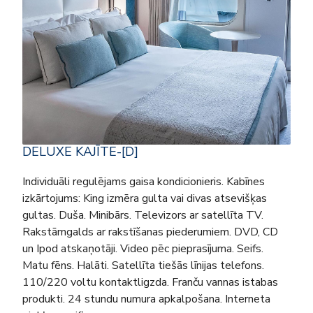
DELUXE KAJĪTE-[D]
Individuāli regulējams gaisa kondicionieris. Kabīnes
izkārtojums: King izmēra gulta vai divas atsevišķas
gultas. Duša. Minibārs. Televizors ar satellīta TV.
Rakstāmgalds ar rakstīšanas piederumiem. DVD, CD
un Ipod atskaņotāji. Video pēc pieprasījuma. Seifs.
Matu fēns. Halāti. Satellīta tiešās līnijas telefons.
110/220 voltu kontaktligzda. Franču vannas istabas
produkti. 24 stundu numura apkalpošana. Interneta