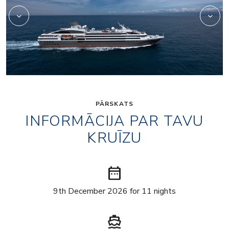
PĀRSKATS
INFORMĀCIJA PAR TAVU
KRUĪZU
date_range
9th December 2026 for 11 nights
directions_boat