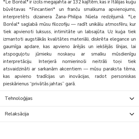
*Le Boréal* ir izcils megajahta ar 132 kajītēm, kas ir Itālijas kuģu
būvētavas *Fincantieri* un franču smalkuma apvienojums,
interpretēts dizainera Žana-Philipa Nūela redzējumā. *Le
Boréal* saglabā mūsu filozofiju — radīt unikālu atmosfēru, kur
tiek apvienoti luksuss, intimitāte un labsajūta. Uz kuģa tiek
izmantoti augstākās kvalitātes materiāli, diskrēta elegance un
gaumīga apdare, kas apvieno ārējās un iekšējās līnijas, lai
atspoguļotu jūrnieku noskaņu ar smalku mūsdienīgu
interpretāciju. Interjerā nomierinoši neitrāli toņi tiek
atsvaidzināti ar sarkanām akcentiem — mūsu paraksta tēma,
kas apvieno tradīcijas un inovācijas, radot personiskas
pieskārienus “privātās jahtas” garā.
Tehnoloģijas
Relaksācija