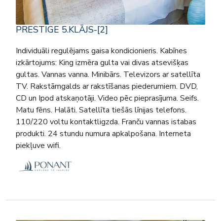
PRESTIGE 5.KLĀJS-[2]
Individuāli regulējams gaisa kondicionieris. Kabīnes
izkārtojums: King izmēra gulta vai divas atsevišķas
gultas. Vannas vanna. Minibārs. Televizors ar satellīta
TV. Rakstāmgalds ar rakstīšanas piederumiem. DVD,
CD un Ipod atskaņotāji. Video pēc pieprasījuma. Seifs.
Matu fēns. Halāti. Satellīta tiešās līnijas telefons.
110/220 voltu kontaktligzda. Franču vannas istabas
produkti. 24 stundu numura apkalpošana. Interneta
piekļuve wifi.