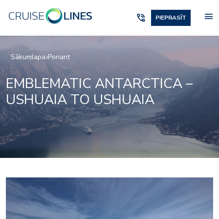
menu
phone_in_talk
PIEPRASĪT
Sākumlapa
Ponant
EMBLEMATIC ANTARCTICA –
USHUAIA TO USHUAIA
4639503