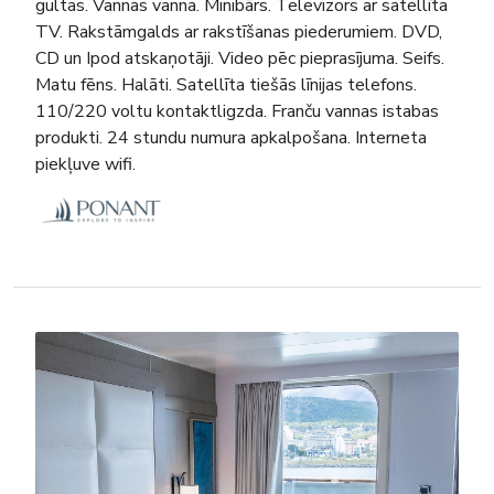
gultas. Vannas vanna. Minibārs. Televizors ar satellīta
TV. Rakstāmgalds ar rakstīšanas piederumiem. DVD,
CD un Ipod atskaņotāji. Video pēc pieprasījuma. Seifs.
Matu fēns. Halāti. Satellīta tiešās līnijas telefons.
110/220 voltu kontaktligzda. Franču vannas istabas
produkti. 24 stundu numura apkalpošana. Interneta
piekļuve wifi.