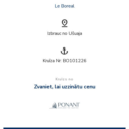
Le Boreal
pin_drop
Izbrauc no Ušuaja
anchor
Kruīza Nr: BO101226
Kruīzs no
Zvaniet, lai uzzinātu cenu