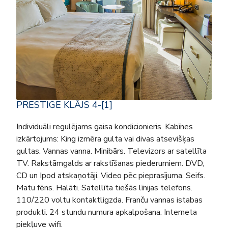
PRESTIGE KLĀJS 4-[1]
Individuāli regulējams gaisa kondicionieris. Kabīnes
izkārtojums: King izmēra gulta vai divas atsevišķas
gultas. Vannas vanna. Minibārs. Televizors ar satellīta
TV. Rakstāmgalds ar rakstīšanas piederumiem. DVD,
CD un Ipod atskaņotāji. Video pēc pieprasījuma. Seifs.
Matu fēns. Halāti. Satellīta tiešās līnijas telefons.
110/220 voltu kontaktligzda. Franču vannas istabas
produkti. 24 stundu numura apkalpošana. Interneta
piekļuve wifi.