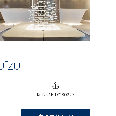
UĪZU
anchor
Kruīza Nr: LY280227
Rezervē šo kruīzu