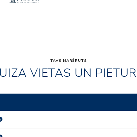
TAVS MARŠRUTS
UĪZA VIETAS UN PIETU
i
i