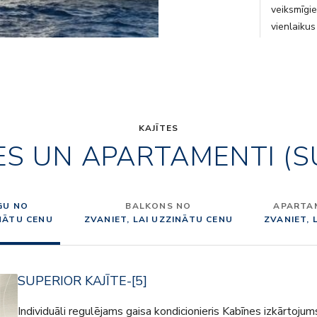
veiksmīgi
vienlaikus
gan izsmal
KAJĪTES
ES UN APARTAMENTI (S
GU NO
BALKONS NO
APARTAM
INĀTU CENU
ZVANIET, LAI UZZINĀTU CENU
ZVANIET, 
SUPERIOR KAJĪTE-[5]
Individuāli regulējams gaisa kondicionieris Kabīnes izkārtojum