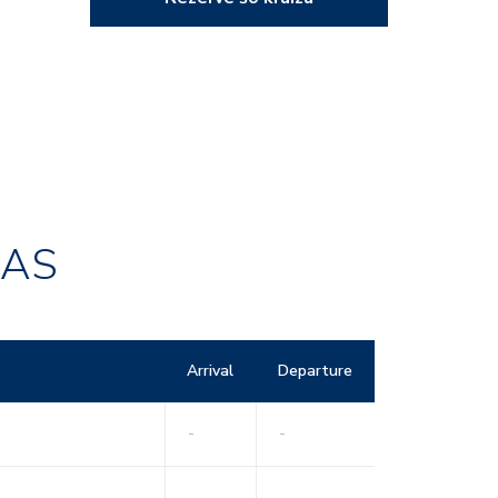
RAS
Arrival
Departure
-
-
-
-