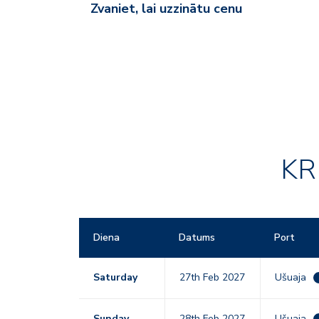
Zvaniet, lai uzzinātu cenu
KR
Diena
Datums
Port
Saturday
27th Feb 2027
Ušuaja
Sunday
28th Feb 2027
Ušuaja