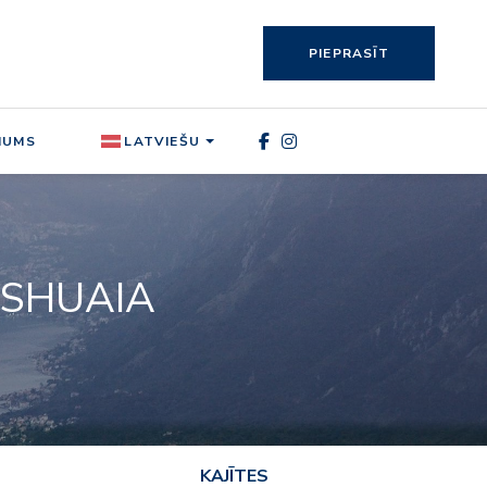
PIEPRASĪT
MUMS
LATVIEŠU
USHUAIA
KAJĪTES