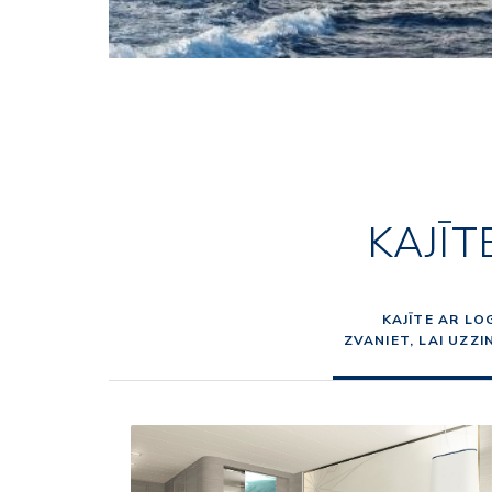
KAJĪT
KAJĪTE AR LO
ZVANIET, LAI UZZ