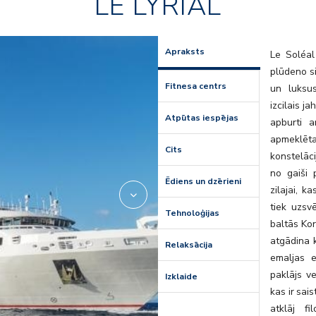
LE LYRIAL
2975689
Apraksts
Le Soléal
plūdeno si
Fitnesa centrs
un luksus
izcilais j
Atpūtas iespējas
apburti 
apmeklēta
Cits
konstelāci
no gaiši p
Ēdiens un dzērieni
zilajai, k
tiek uzsv
Tehnoloģijas
baltās Kor
atgādina 
Relaksācija
emaljas e
paklājs ve
Izklaide
kas ir sai
atklāj f