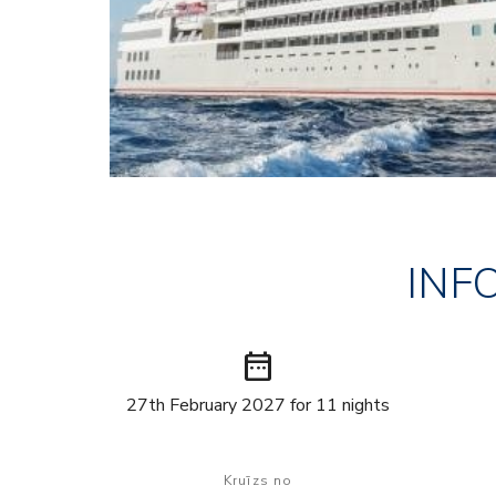
INF
date_range
27th February 2027 for 11 nights
Kruīzs no