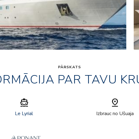
PĀRSKATS
ORMĀCIJA PAR TAVU KR
directions_boat
pin_drop
Le Lyrial
Izbrauc no Ušuaja