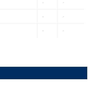
-
-
-
-
-
-