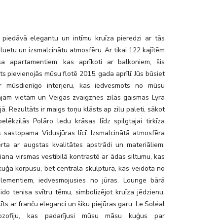
 piedāvā elegantu un intīmu kruīza pieredzi ar tās
luetu un izsmalcinātu atmosfēru. Ar tikai 122 kajītēm
a apartamentiem, kas aprīkoti ar balkoniem, šis
ahts pievienojās mūsu flotē 2015. gada aprīlī. Jūs būsiet
ar mūsdienīgo interjeru, kas iedvesmots no mūsu
jām vietām un Veigas zvaigznes zilās gaismas Lyra
jā. Rezultāts ir maigs toņu klāsts ap zilu paleti, sākot
elēkzilās Polāro ledu krāsas līdz spilgtajai tirkīza
as sastopama Vidusjūras līcī. Izsmalcinātā atmosfēra
ērta ar augstas kvalitātes apstrādi un materiāliem:
iana virsmas vestibilā kontrastē ar ādas siltumu, kas
kuģa korpusu, bet centrālā skulptūra, kas veidota no
lementiem, iedvesmojusies no jūras. Lounge bārā
ido tenisa svītru tēmu, simbolizējot kruīza jēdzienu,
stīts ar franču eleganci un šiku piejūras garu. Le Soléal
ilozofiju, kas padarījusi mūsu māsu kuģus par