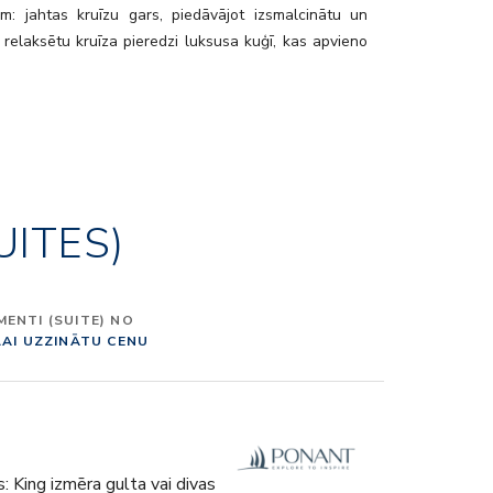
em: jahtas kruīzu gars, piedāvājot izsmalcinātu un
 relaksētu kruīza pieredzi luksusa kuģī, kas apvieno
cinātību, gan intimitāti.
UITES)
ENTI (SUITE) NO
LAI UZZINĀTU CENU
s: King izmēra gulta vai divas