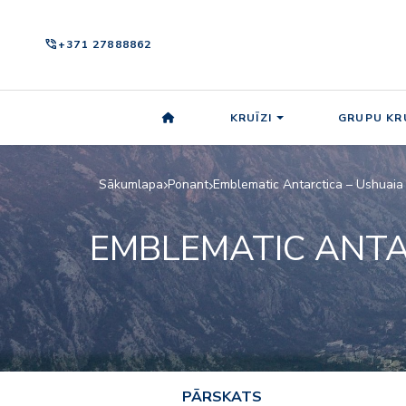
phone_in_talk
+371 27888862
KRUĪZI
GRUPU KRU
Sākumlapa
Ponant
Emblematic Antarctica – Ushuaia 
EMBLEMATIC ANTA
PĀRSKATS