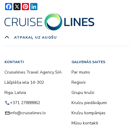
Facebook
X
Pinterest
LinkedIn
ATPAKAĻ UZ AUGŠU
KONTAKTI
GALVENĀS SAITES
Cruiselines Travel Agency SIA
Par mums
Lāčplēša iela 14-302
Reģioni
Riga, Latvia
Grupu kruīzi
call
+371 27888862
Kruīzu piedāvājumi
email
info@cruiselines.lv
Kruīzu kompānijas
Mūsu kontakti