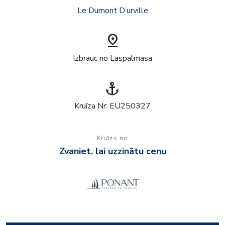
Le Dumont D’urville
pin_drop
Izbrauc no Laspalmasa
anchor
Kruīza Nr: EU250327
Kruīzs no
Zvaniet, lai uzzinātu cenu