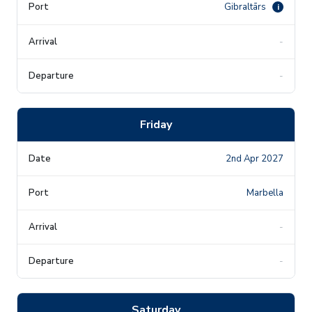
Gibraltārs
i
-
-
Friday
2nd Apr 2027
Marbella
-
-
Saturday