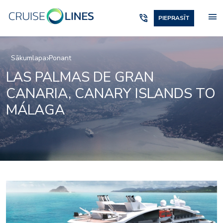
menu
phone_in_talk
PIEPRASĪT
Sākumlapa
Ponant
LAS PALMAS DE GRAN
CANARIA, CANARY ISLANDS TO
MÁLAGA
Le Dumont D’urville