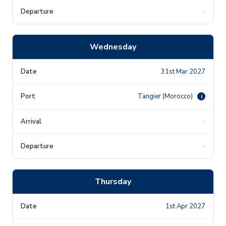
-
Wednesday
31st Mar 2027
Tangier (Morocco)
i
-
-
Thursday
1st Apr 2027