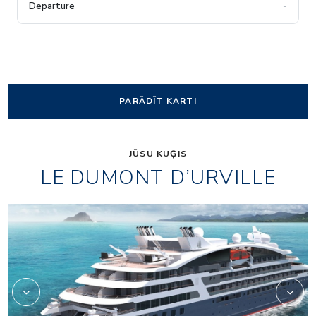
-
PARĀDĪT KARTI
JŪSU KUĢIS
LE DUMONT D’URVILLE
Le Dumont D’urville