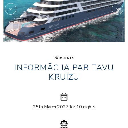
PĀRSKATS
INFORMĀCIJA PAR TAVU
KRUĪZU
date_range
25th March 2027 for 10 nights
directions_boat