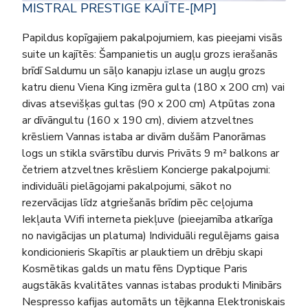
MISTRAL PRESTIGE KAJĪTE-[MP]
Papildus kopīgajiem pakalpojumiem, kas pieejami visās
suite un kajītēs: Šampanietis un augļu grozs ierašanās
brīdī Saldumu un sāļo kanapju izlase un augļu grozs
katru dienu Viena King izmēra gulta (180 x 200 cm) vai
divas atsevišķas gultas (90 x 200 cm) Atpūtas zona
ar dīvāngultu (160 x 190 cm), diviem atzveltnes
krēsliem Vannas istaba ar divām dušām Panorāmas
logs un stikla svārstību durvis Privāts 9 m² balkons ar
četriem atzveltnes krēsliem Koncierge pakalpojumi:
individuāli pielāgojami pakalpojumi, sākot no
rezervācijas līdz atgriešanās brīdim pēc ceļojuma
Iekļauta Wifi interneta piekļuve (pieejamība atkarīga
no navigācijas un platuma) Individuāli regulējams gaisa
kondicionieris Skapītis ar plauktiem un drēbju skapi
Kosmētikas galds un matu fēns Dyptique Paris
augstākās kvalitātes vannas istabas produkti Minibārs
Nespresso kafijas automāts un tējkanna Elektroniskais