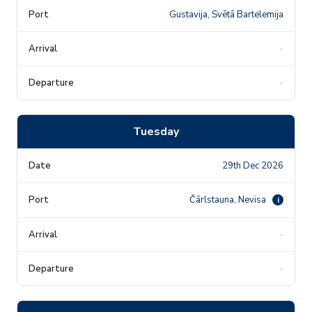
Gustavija, Svētā Bartelemija
-
-
Tuesday
29th Dec 2026
Čārlstauna, Nevisa
i
-
-