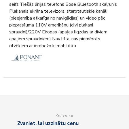
seifs Tiešās līnijas telefons Bose Bluetooth skaļrunis
Plakanais ekrāna televizors, starptautiskie kanāli
(pieejamība atkarīga no navigācijas) un video pēc
pieprasījuma 110V amerikāņu (divi plakani
spraudņi)/220V Eiropas (apaļas ligzdas ar diviem
apaļiem spraudņiem) Nav lifta, nav piemērots
cilvēkiem ar ierobežotu mobilitāti
Kruīzs no
Zvaniet, lai uzzinātu cenu