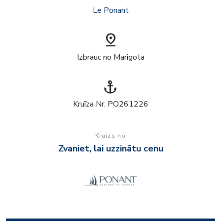
Le Ponant
pin_drop
Izbrauc no Marigota
anchor
Kruīza Nr: PO261226
Kruīzs no
Zvaniet, lai uzzinātu cenu