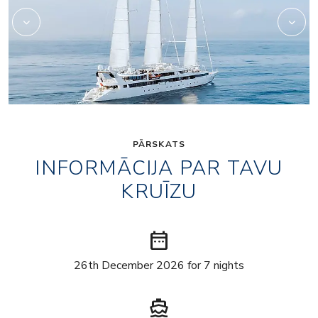
PĀRSKATS
INFORMĀCIJA PAR TAVU
KRUĪZU
date_range
26th December 2026 for 7 nights
directions_boat