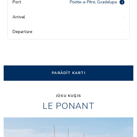
Pointe-a-Pitre, Gvadelupa
i
-
-
PARĀDĪT KARTI
JŪSU KUĢIS
LE PONANT
4865522