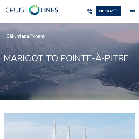
menu
phone_in_talk
PIEPRASĪT
Sākumlapa
Ponant
MARIGOT TO POINTE-À-PITRE
4865522