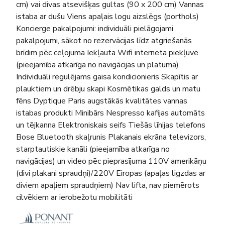
cm) vai divas atsevišķas gultas (90 x 200 cm) Vannas
istaba ar dušu Viens apaļais logu aizslēgs (porthols)
Koncierge pakalpojumi: individuāli pielāgojami
pakalpojumi, sākot no rezervācijas līdz atgriešanās
brīdim pēc ceļojuma Iekļauta Wifi interneta piekļuve
(pieejamība atkarīga no navigācijas un platuma)
Individuāli regulējams gaisa kondicionieris Skapītis ar
plauktiem un drēbju skapi Kosmētikas galds un matu
fēns Dyptique Paris augstākās kvalitātes vannas
istabas produkti Minibārs Nespresso kafijas automāts
un tējkanna Elektroniskais seifs Tiešās līnijas telefons
Bose Bluetooth skaļrunis Plakanais ekrāna televizors,
starptautiskie kanāli (pieejamība atkarīga no
navigācijas) un video pēc pieprasījuma 110V amerikāņu
(divi plakani spraudņi)/220V Eiropas (apaļas ligzdas ar
diviem apaļiem spraudņiem) Nav lifta, nav piemērots
cilvēkiem ar ierobežotu mobilitāti