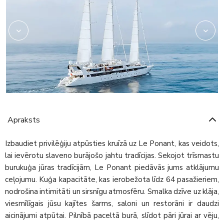
Apraksts
Izbaudiet privilēģiju atpūsties kruīzā uz Le Ponant, kas veidots,
lai ievērotu slaveno burājošo jahtu tradīcijas. Sekojot trīsmastu
burukuģa jūras tradīcijām, Le Ponant piedāvās jums atklājumu
ceļojumu. Kuģa kapacitāte, kas ierobežota līdz 64 pasažieriem,
nodrošina intimitāti un sirsnīgu atmosfēru. Smalka dzīve uz klāja,
viesmīlīgais jūsu kajītes šarms, saloni un restorāni ir daudzi
aicinājumi atpūtai. Pilnībā paceltā burā, slīdot pāri jūrai ar vēju,