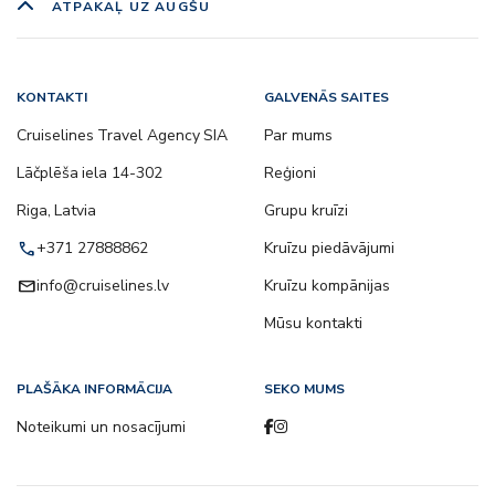
ATPAKAĻ UZ AUGŠU
KONTAKTI
GALVENĀS SAITES
Cruiselines Travel Agency SIA
Par mums
Lāčplēša iela 14-302
Reģioni
Riga, Latvia
Grupu kruīzi
call
+371 27888862
Kruīzu piedāvājumi
email
info@cruiselines.lv
Kruīzu kompānijas
Mūsu kontakti
PLAŠĀKA INFORMĀCIJA
SEKO MUMS
Noteikumi un nosacījumi