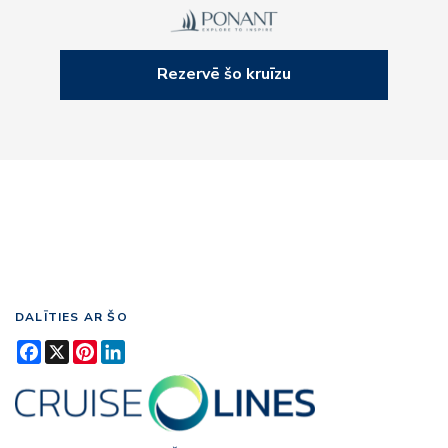
Rezervē šo kruīzu
DALĪTIES AR ŠO
Facebook
X
Pinterest
LinkedIn