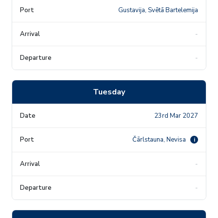
Gustavija, Svētā Bartelemija
-
-
Tuesday
23rd Mar 2027
Čārlstauna, Nevisa
i
-
-