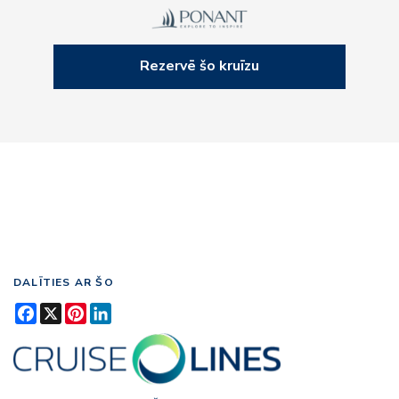
Rezervē šo kruīzu
DALĪTIES AR ŠO
Facebook
X
Pinterest
LinkedIn