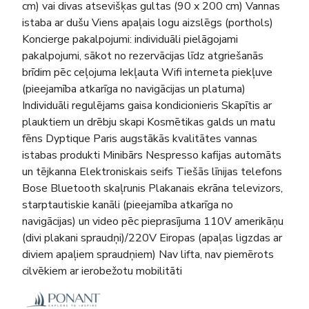
cm) vai divas atsevišķas gultas (90 x 200 cm) Vannas
istaba ar dušu Viens apaļais logu aizslēgs (porthols)
Koncierge pakalpojumi: individuāli pielāgojami
pakalpojumi, sākot no rezervācijas līdz atgriešanās
brīdim pēc ceļojuma Iekļauta Wifi interneta piekļuve
(pieejamība atkarīga no navigācijas un platuma)
Individuāli regulējams gaisa kondicionieris Skapītis ar
plauktiem un drēbju skapi Kosmētikas galds un matu
fēns Dyptique Paris augstākās kvalitātes vannas
istabas produkti Minibārs Nespresso kafijas automāts
un tējkanna Elektroniskais seifs Tiešās līnijas telefons
Bose Bluetooth skaļrunis Plakanais ekrāna televizors,
starptautiskie kanāli (pieejamība atkarīga no
navigācijas) un video pēc pieprasījuma 110V amerikāņu
(divi plakani spraudņi)/220V Eiropas (apaļas ligzdas ar
diviem apaļiem spraudņiem) Nav lifta, nav piemērots
cilvēkiem ar ierobežotu mobilitāti