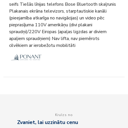
seifs Tiešās līnijas telefons Bose Bluetooth skaļrunis
Plakanais ekrāna televizors, starptautiskie kanāli
(pieejamība atkarīga no navigācijas) un video pēc
pieprasījuma 110V amerikāņu (divi plakani
spraudņi)/220V Eiropas (apaļas ligzdas ar diviem
apaļiem spraudņiem) Nav lifta, nav piemērots
cilvēkiem ar ierobežotu mobilitāti
Kruīzs no
Zvaniet, lai uzzinātu cenu