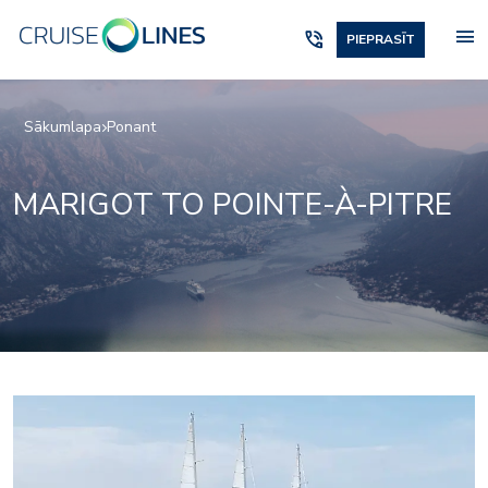
menu
phone_in_talk
PIEPRASĪT
Sākumlapa
Ponant
MARIGOT TO POINTE-À-PITRE
4865522