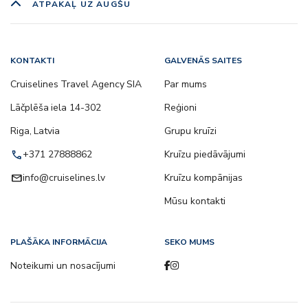
ATPAKAĻ UZ AUGŠU
KONTAKTI
GALVENĀS SAITES
Cruiselines Travel Agency SIA
Par mums
Lāčplēša iela 14-302
Reģioni
Riga, Latvia
Grupu kruīzi
call
+371 27888862
Kruīzu piedāvājumi
email
info@cruiselines.lv
Kruīzu kompānijas
Mūsu kontakti
PLAŠĀKA INFORMĀCIJA
SEKO MUMS
Noteikumi un nosacījumi