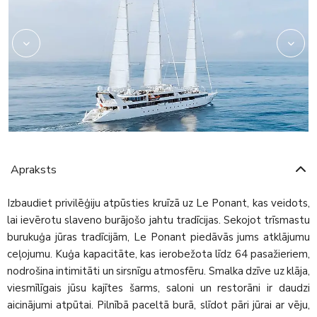
Apraksts
Izbaudiet privilēģiju atpūsties kruīzā uz Le Ponant, kas veidots,
lai ievērotu slaveno burājošo jahtu tradīcijas. Sekojot trīsmastu
burukuģa jūras tradīcijām, Le Ponant piedāvās jums atklājumu
ceļojumu. Kuģa kapacitāte, kas ierobežota līdz 64 pasažieriem,
nodrošina intimitāti un sirsnīgu atmosfēru. Smalka dzīve uz klāja,
viesmīlīgais jūsu kajītes šarms, saloni un restorāni ir daudzi
aicinājumi atpūtai. Pilnībā paceltā burā, slīdot pāri jūrai ar vēju,