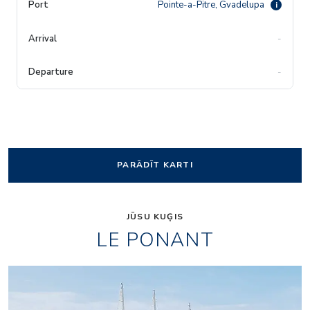
Pointe-a-Pitre, Gvadelupa
i
-
-
PARĀDĪT KARTI
JŪSU KUĢIS
LE PONANT
4865522