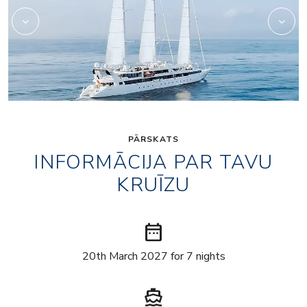
PĀRSKATS
INFORMĀCIJA PAR TAVU
KRUĪZU
date_range
20th March 2027 for 7 nights
directions_boat