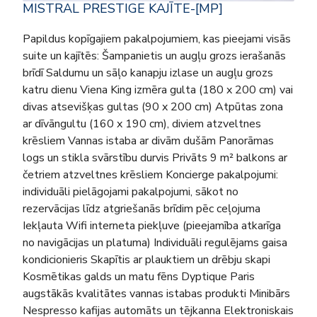
MISTRAL PRESTIGE KAJĪTE-[MP]
Papildus kopīgajiem pakalpojumiem, kas pieejami visās
suite un kajītēs: Šampanietis un augļu grozs ierašanās
brīdī Saldumu un sāļo kanapju izlase un augļu grozs
katru dienu Viena King izmēra gulta (180 x 200 cm) vai
divas atsevišķas gultas (90 x 200 cm) Atpūtas zona
ar dīvāngultu (160 x 190 cm), diviem atzveltnes
krēsliem Vannas istaba ar divām dušām Panorāmas
logs un stikla svārstību durvis Privāts 9 m² balkons ar
četriem atzveltnes krēsliem Koncierge pakalpojumi:
individuāli pielāgojami pakalpojumi, sākot no
rezervācijas līdz atgriešanās brīdim pēc ceļojuma
Iekļauta Wifi interneta piekļuve (pieejamība atkarīga
no navigācijas un platuma) Individuāli regulējams gaisa
kondicionieris Skapītis ar plauktiem un drēbju skapi
Kosmētikas galds un matu fēns Dyptique Paris
augstākās kvalitātes vannas istabas produkti Minibārs
Nespresso kafijas automāts un tējkanna Elektroniskais