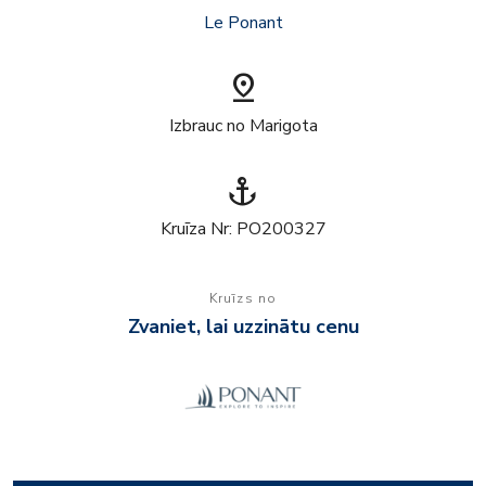
Le Ponant
pin_drop
Izbrauc no Marigota
anchor
Kruīza Nr: PO200327
Kruīzs no
Zvaniet, lai uzzinātu cenu