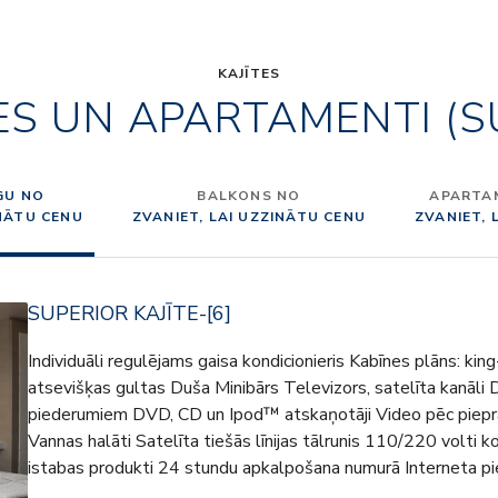
KAJĪTES
ES UN APARTAMENTI (S
GU NO
BALKONS NO
APARTAM
INĀTU CENU
ZVANIET, LAI UZZINĀTU CENU
ZVANIET, 
SUPERIOR KAJĪTE-[6]
Individuāli regulējams gaisa kondicionieris Kabīnes plāns: king
atsevišķas gultas Duša Minibārs Televizors, satelīta kanāli 
piederumiem DVD, CD un Ipod™ atskaņotāji Video pēc piepr
Vannas halāti Satelīta tiešās līnijas tālrunis 110/220 volti 
istabas produkti 24 stundu apkalpošana numurā Interneta pie