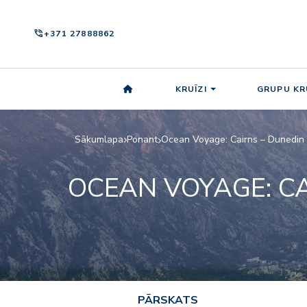
phone_in_talk
+371 27888862
KRUĪZI
GRUPU KR
Sākumlapa
Ponant
Ocean Voyage: Cairns – Dunedin
OCEAN VOYAGE: CA
PĀRSKATS