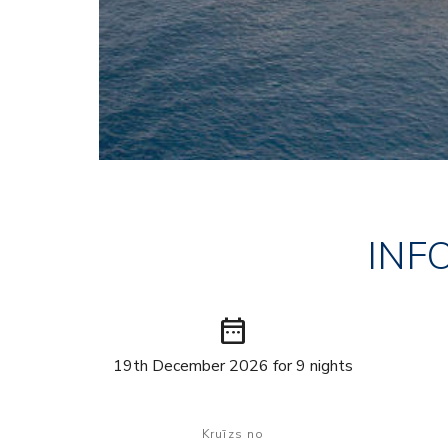
INF
date_range
19th December 2026 for 9 nights
Kruīzs no