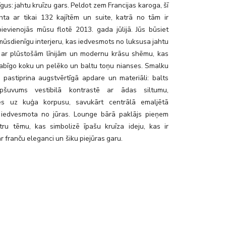
īgus: jahtu kruīzu gars. Peldot zem Francijas karoga, šī
jahta ar tikai 132 kajītēm un suite, katrā no tām ir
pievienojās mūsu flotē 2013. gada jūlijā. Jūs būsiet
mūsdienīgu interjeru, kas iedvesmots no luksusa jahtu
 ar plūstošām līnijām un modernu krāsu shēmu, kas
abīgo koku un pelēko un baltu toņu nianses. Smalku
 pastiprina augstvērtīgā apdare un materiāli: balts
pšuvums vestibilā kontrastē ar ādas siltumu,
ies uz kuģa korpusu, savukārt centrālā emaljētā
 iedvesmota no jūras. Lounge bārā paklājs pieņem
ītru tēmu, kas simbolizē īpašu kruīza ideju, kas ir
r franču eleganci un šiku piejūras garu.