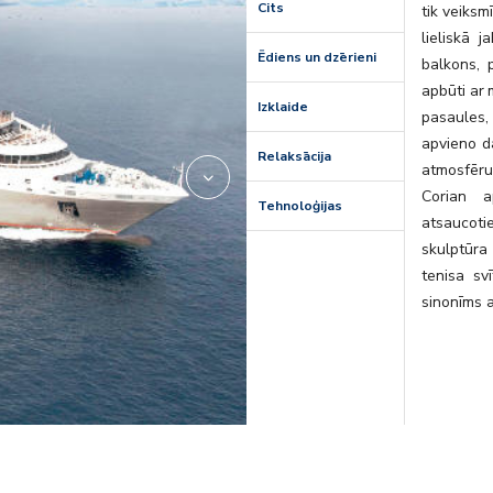
Cits
tik veiksm
lieliskā 
Ēdiens un dzērieni
balkons, 
apbūti ar 
Izklaide
pasaules,
apvieno d
Relaksācija
atmosfēru
Corian a
Tehnoloģijas
atsaucot
skulptūra
tenisa sv
sinonīms a