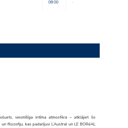
08:00
-
siluets, viesmīlīga intīma atmosfēra – atklājiet šo
 un filozofiju, kas padarījusi L’Austral un LE BORéAL