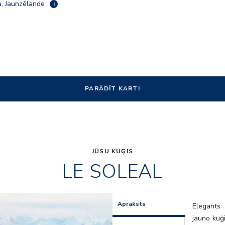
, Jaunzēlande
i
PARĀDĪT KARTI
JŪSU KUĢIS
LE SOLEAL
2975698
Apraksts
Elegants 
jauno kuģi