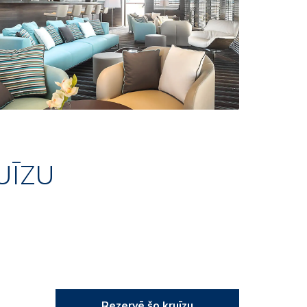
UĪZU
Rezervē šo kruīzu