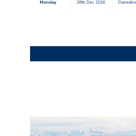
Monday
28th Dec 2026
Danedina
2975702