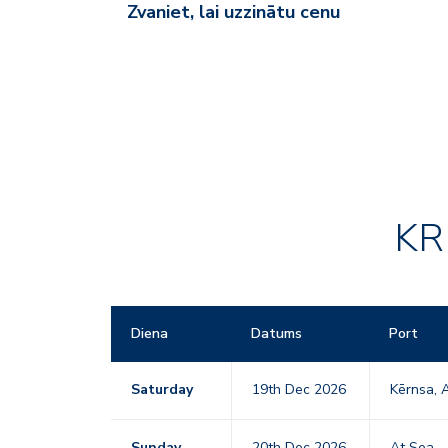
Zvaniet, lai uzzinātu cenu
KR
Diena
Datums
Port
Saturday
19th Dec 2026
Kērnsa, A
Sunday
20th Dec 2026
At Sea