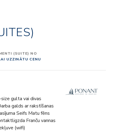
UITES)
ENTI (SUITE) NO
LAI UZZINĀTU CENU
-size gulta vai divas
Darba galds ar rakstīšanas
asījuma Seifs Matu fēns
kontaktligzda Franču vannas
kļuve (wifi)