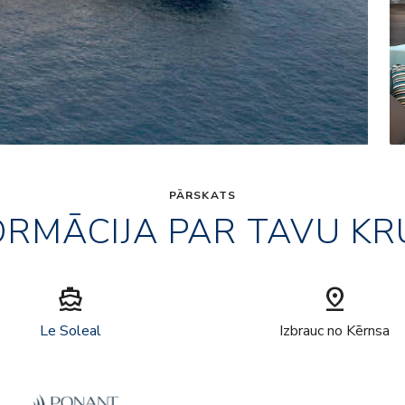
PĀRSKATS
ORMĀCIJA PAR TAVU KR
directions_boat
pin_drop
Le Soleal
Izbrauc no Kērnsa