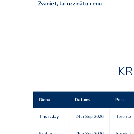
Zvaniet, lai uzzinātu cenu
KR
Diena
Datums
Port
Thursday
24th Sep 2026
Toronto
Friday
25th Sep 2026
Sailing L