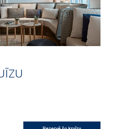
UĪZU
Rezervē šo kruīzu