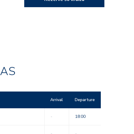
RAS
Arrival
Departure
-
18:00
-
-