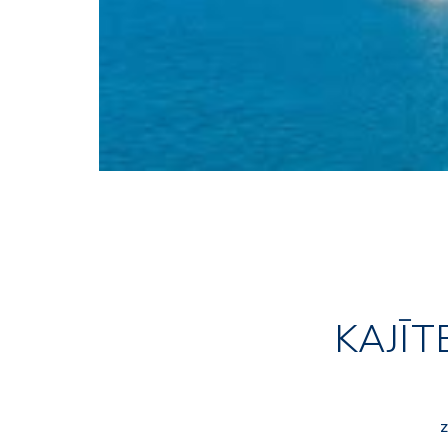
KAJĪT
Z