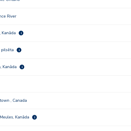
nce River
, Kanāda
i
 pilsēta
i
, Kanāda
i
etown , Canada
Meules, Kanāda
i