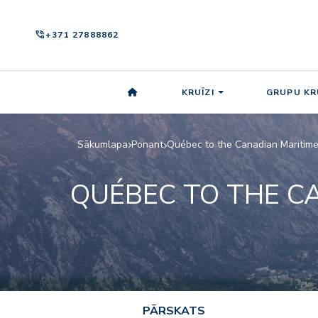
phone_in_talk
+371 27888862
KRUĪZI
GRUPU KR
Sākumlapa
Ponant
Québec to the Canadian Maritime
QUÉBEC TO THE C
PĀRSKATS