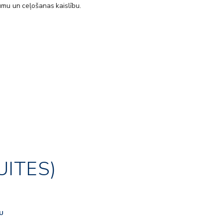
umu un ceļošanas kaislību.
UITES)
NU