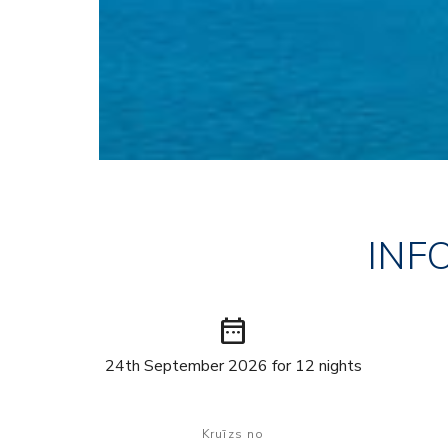
INF
date_range
24th September 2026 for 12 nights
Kruīzs no