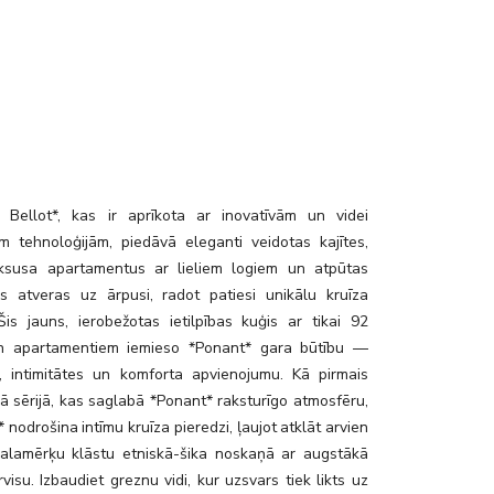
 Bellot*, kas ir aprīkota ar inovatīvām un videi
m tehnoloģijām, piedāvā eleganti veidotas kajītes,
ksusa apartamentus ar lieliem logiem un atpūtas
s atveras uz ārpusi, radot patiesi unikālu kruīza
 Šis jauns, ierobežotas ietilpības kuģis ar tikai 92
un apartamentiem iemieso *Ponant* gara būtību —
 intimitātes un komforta apvienojumu. Kā pirmais
ā sērijā, kas saglabā *Ponant* raksturīgo atmosfēru,
* nodrošina intīmu kruīza pieredzi, ļaujot atklāt arvien
alamērķu klāstu etniskā-šika noskaņā ar augstākā
visu. Izbaudiet greznu vidi, kur uzsvars tiek likts uz