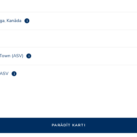
ga, Kanāda
i
 Town (ASV)
i
, ASV
i
PARĀDĪT KARTI