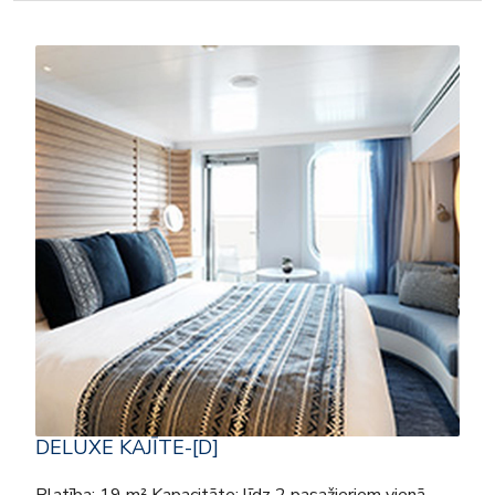
DELUXE KAJĪTE-[D]
Platība: 19 m² Kapacitāte: līdz 2 pasažieriem vienā