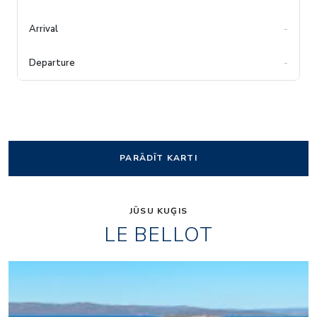
-
-
PARĀDĪT KARTI
JŪSU KUĢIS
LE BELLOT
Pool