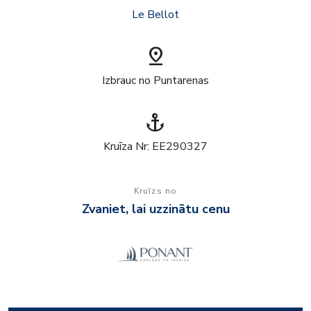
Le Bellot
pin_drop
Izbrauc no Puntarenas
anchor
Kruīza Nr: EE290327
Kruīzs no
Zvaniet, lai uzzinātu cenu