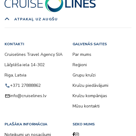
ATPAKAĻ UZ AUGŠU
KONTAKTI
GALVENĀS SAITES
Cruiselines Travel Agency SIA
Par mums
Lāčplēša iela 14-302
Reģioni
Riga, Latvia
Grupu kruīzi
call
+371 27888862
Kruīzu piedāvājumi
email
info@cruiselines.lv
Kruīzu kompānijas
Mūsu kontakti
PLAŠĀKA INFORMĀCIJA
SEKO MUMS
Noteikumi un nosacījumi