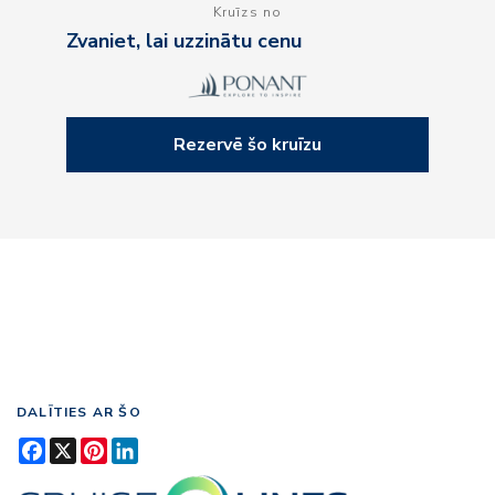
Kruīzs no
Zvaniet, lai uzzinātu cenu
Rezervē šo kruīzu
DALĪTIES AR ŠO
Facebook
X
Pinterest
LinkedIn