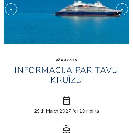
PĀRSKATS
INFORMĀCIJA PAR TAVU
KRUĪZU
date_range
29th March 2027 for 10 nights
directions_boat