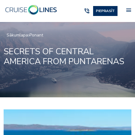
menu
phone_in_talk
PIEPRASĪT
Sākumlapa
Ponant
SECRETS OF CENTRAL
AMERICA FROM PUNTARENAS
Pool