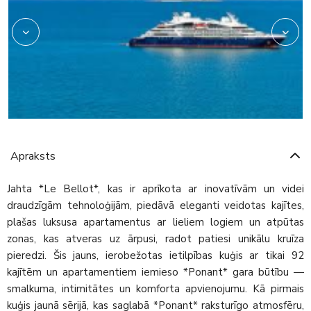
Apraksts
Jahta *Le Bellot*, kas ir aprīkota ar inovatīvām un videi
draudzīgām tehnoloģijām, piedāvā eleganti veidotas kajītes,
plašas luksusa apartamentus ar lieliem logiem un atpūtas
zonas, kas atveras uz ārpusi, radot patiesi unikālu kruīza
pieredzi. Šis jauns, ierobežotas ietilpības kuģis ar tikai 92
kajītēm un apartamentiem iemieso *Ponant* gara būtību —
smalkuma, intimitātes un komforta apvienojumu. Kā pirmais
kuģis jaunā sērijā, kas saglabā *Ponant* raksturīgo atmosfēru,