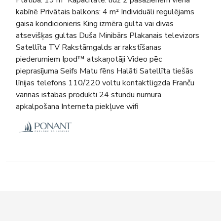
kabīnē Privātais balkons: 4 m² Individuāli regulējams
gaisa kondicionieris King izmēra gulta vai divas
atsevišķas gultas Duša Minibārs Plakanais televizors
Satellīta TV Rakstāmgalds ar rakstīšanas
piederumiem Ipod™ atskaņotāji Video pēc
pieprasījuma Seifs Matu fēns Halāti Satellīta tiešās
līnijas telefons 110/220 voltu kontaktligzda Franču
vannas istabas produkti 24 stundu numura
apkalpošana Interneta piekļuve wifi