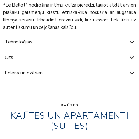
*Le Bellot* nodrošina intīmu kruīza pieredzi, ļaujot atklāt arvien
plašāku galamērķu klāstu etniskā-šika noskaņā ar augstākā
līmeņa servisu. Izbaudiet greznu vidi, kur uzsvars tiek likts uz
autentiskumu un ceļošanas kaislību.
Tehnoloģijas
Cits
Ēdiens un dzērieni
KAJĪTES
KAJĪTES UN APARTAMENTI
(SUITES)