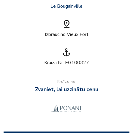
Le Bougainville
pin_drop
Izbrauc no Vieux Fort
anchor
Kruīza Nr: EG100327
Kruīzs no
Zvaniet, lai uzzinātu cenu