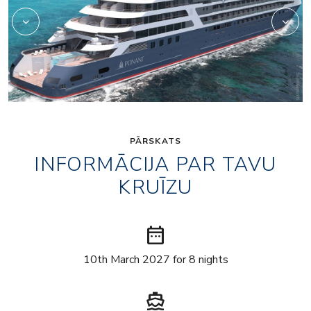
PĀRSKATS
INFORMĀCIJA PAR TAVU
KRUĪZU
date_range
10th March 2027 for 8 nights
directions_boat