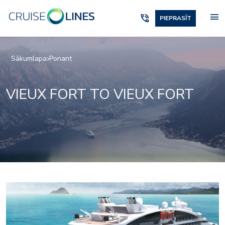
menu
phone_in_talk
PIEPRASĪT
Sākumlapa
Ponant
VIEUX FORT TO VIEUX FORT
2975721