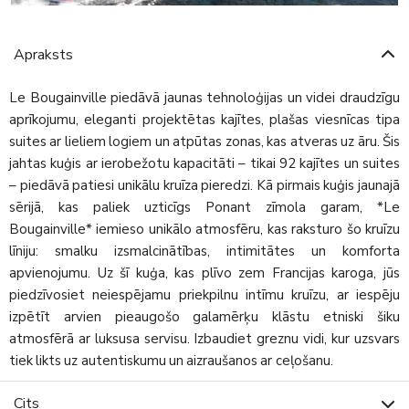
Apraksts
Le Bougainville piedāvā jaunas tehnoloģijas un videi draudzīgu
aprīkojumu, eleganti projektētas kajītes, plašas viesnīcas tipa
suites ar lieliem logiem un atpūtas zonas, kas atveras uz āru. Šis
jahtas kuģis ar ierobežotu kapacitāti – tikai 92 kajītes un suites
– piedāvā patiesi unikālu kruīza pieredzi. Kā pirmais kuģis jaunajā
sērijā, kas paliek uzticīgs Ponant zīmola garam, *Le
Bougainville* iemieso unikālo atmosfēru, kas raksturo šo kruīzu
līniju: smalku izsmalcinātības, intimitātes un komforta
apvienojumu. Uz šī kuģa, kas plīvo zem Francijas karoga, jūs
piedzīvosiet neiespējamu priekpilnu intīmu kruīzu, ar iespēju
izpētīt arvien pieaugošo galamērķu klāstu etniski šiku
atmosfērā ar luksusa servisu. Izbaudiet greznu vidi, kur uzsvars
tiek likts uz autentiskumu un aizraušanos ar ceļošanu.
Cits