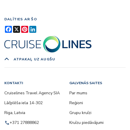
DALĪTIES AR ŠO
Facebook
X
Pinterest
LinkedIn
ATPAKAĻ UZ AUGŠU
KONTAKTI
GALVENĀS SAITES
Cruiselines Travel Agency SIA
Par mums
Lāčplēša iela 14-302
Reģioni
Riga, Latvia
Grupu kruīzi
call
+371 27888862
Kruīzu piedāvājumi