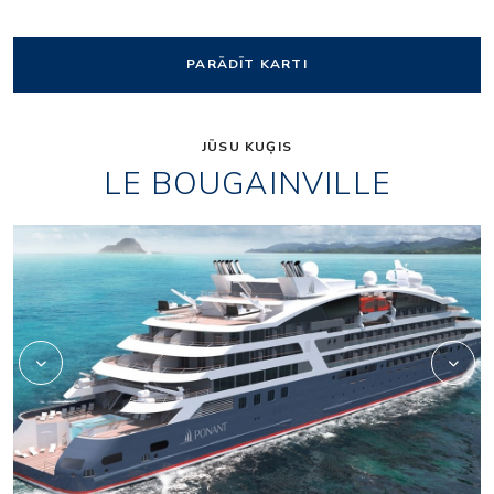
PARĀDĪT KARTI
JŪSU KUĢIS
LE BOUGAINVILLE
2975721