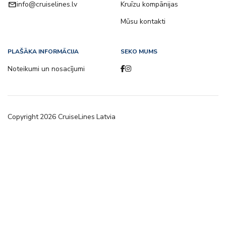
email
info@cruiselines.lv
Kruīzu kompānijas
Mūsu kontakti
PLAŠĀKA INFORMĀCIJA
SEKO MUMS
Noteikumi un nosacījumi
Copyright
2026
CruiseLines Latvia