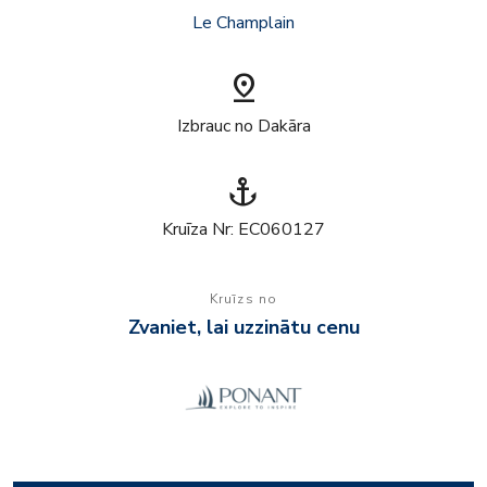
Le Champlain
pin_drop
Izbrauc no Dakāra
anchor
Kruīza Nr: EC060127
Kruīzs no
Zvaniet, lai uzzinātu cenu