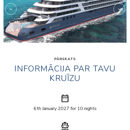
PĀRSKATS
INFORMĀCIJA PAR TAVU
KRUĪZU
date_range
6th January 2027 for 10 nights
directions_boat