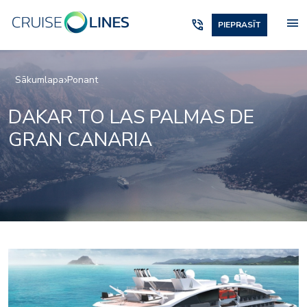
menu
phone_in_talk
PIEPRASĪT
Sākumlapa
Ponant
DAKAR TO LAS PALMAS DE
GRAN CANARIA
2975713