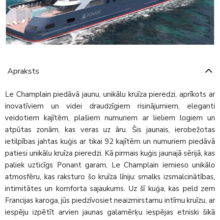
Apraksts
Le Champlain piedāvā jaunu, unikālu kruīza pieredzi, aprīkots ar
inovatīviem un videi draudzīgiem risinājumiem, eleganti
veidotiem kajītēm, plašiem numuriem ar lieliem logiem un
atpūtas zonām, kas veras uz āru. Šis jaunais, ierobežotas
ietilpības jahtas kuģis ar tikai 92 kajītēm un numuriem piedāvā
patiesi unikālu kruīza pieredzi. Kā pirmais kuģis jaunajā sērijā, kas
paliek uzticīgs Ponant garam, Le Champlain iemieso unikālo
atmosfēru, kas raksturo šo kruīza līniju: smalks izsmalcinātības,
intimitātes un komforta sajaukums. Uz šī kuģa, kas peld zem
Francijas karoga, jūs piedzīvosiet neaizmirstamu intīmu kruīzu, ar
iespēju izpētīt arvien jaunas galamērķu iespējas etniski šikā