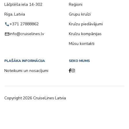
Lāčplēša iela 14-302
Reģioni
Riga, Latvia
Grupu kruīzi
call
+371 27888862
Kruīzu piedāvājumi
email
info@cruiselines.lv
Kruīzu kompānijas
Mūsu kontakti
PLAŠĀKA INFORMĀCIJA
SEKO MUMS
Noteikumi un nosacījumi
Copyright
2026
CruiseLines Latvia