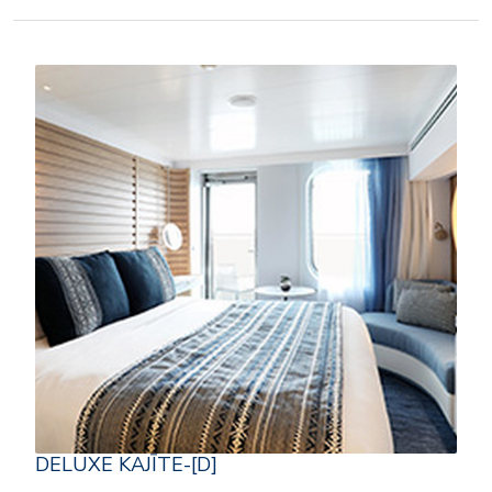
DELUXE KAJĪTE-[D]