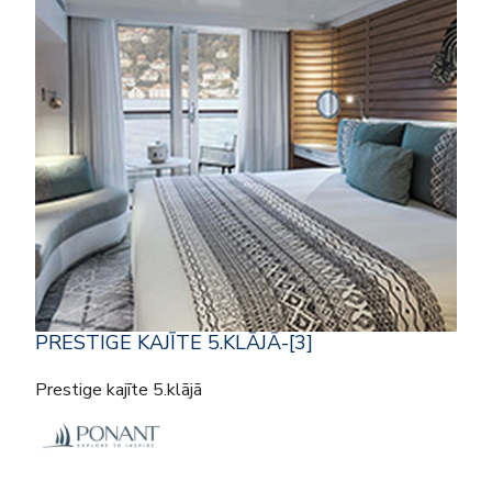
PRESTIGE KAJĪTE 5.KLĀJĀ-[3]
Prestige kajīte 5.klājā