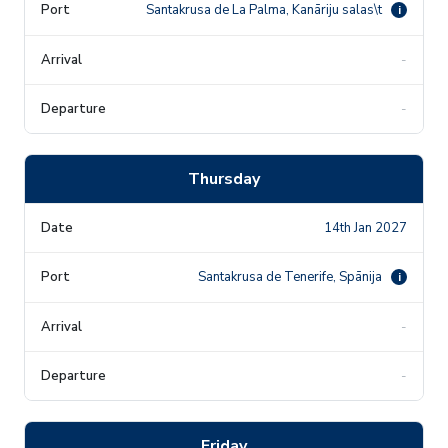
Santakrusa de La Palma, Kanāriju salas\t
i
-
-
Thursday
14th Jan 2027
Santakrusa de Tenerife, Spānija
i
-
-
Friday