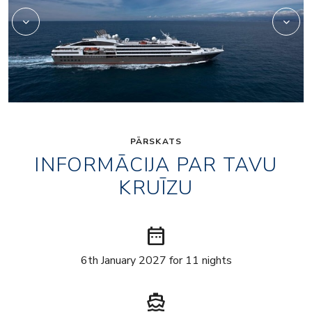
PĀRSKATS
INFORMĀCIJA PAR TAVU
KRUĪZU
date_range
6th January 2027 for 11 nights
directions_boat