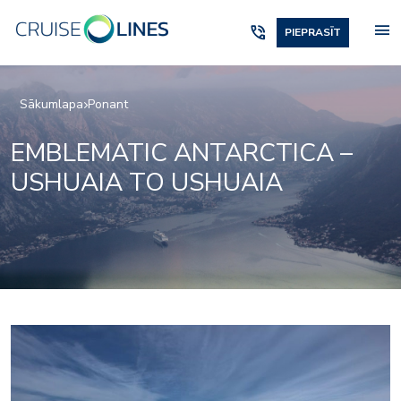
menu
phone_in_talk
PIEPRASĪT
Sākumlapa
Ponant
EMBLEMATIC ANTARCTICA –
USHUAIA TO USHUAIA
2