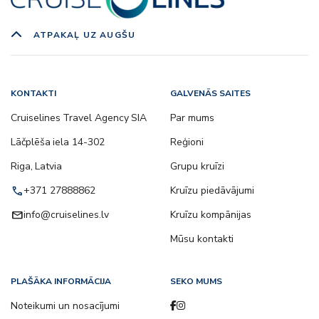
ATPAKAĻ UZ AUGŠU
KONTAKTI
GALVENĀS SAITES
Cruiselines Travel Agency SIA
Par mums
Lāčplēša iela 14-302
Reģioni
Riga, Latvia
Grupu kruīzi
call
+371 27888862
Kruīzu piedāvājumi
email
info@cruiselines.lv
Kruīzu kompānijas
Mūsu kontakti
PLAŠĀKA INFORMĀCIJA
SEKO MUMS
Noteikumi un nosacījumi