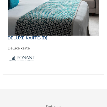
DELUXE KAJĪTE-[D]
Deluxe kajīte
Kruīzs no