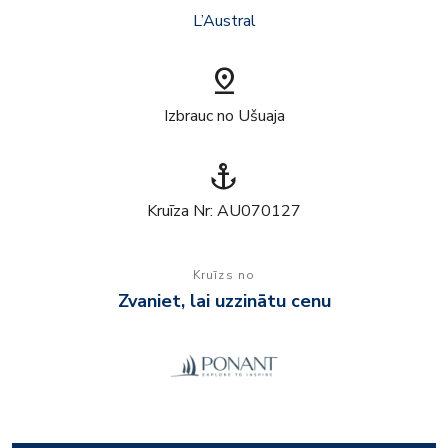
L’Austral
pin_drop
Izbrauc no Ušuaja
anchor
Kruīza Nr: AU070127
Kruīzs no
Zvaniet, lai uzzinātu cenu