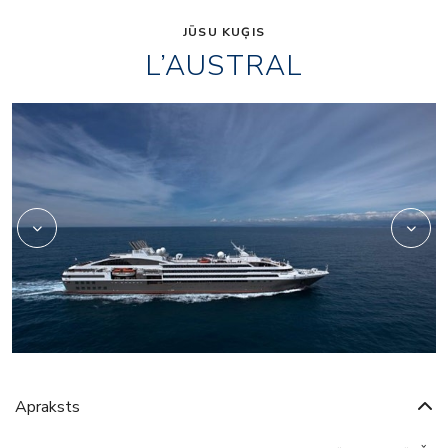
JŪSU KUĢIS
L’AUSTRAL
2
Apraksts