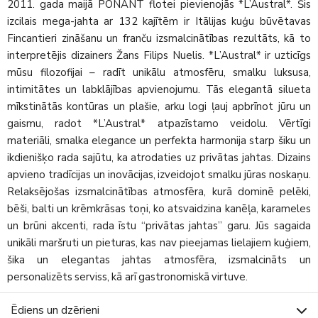
2011. gada maijā PONANT flotei pievienojās *L’Austral*. Šis
izcilais mega-jahta ar 132 kajītēm ir Itālijas kuģu būvētavas
Fincantieri zināšanu un franču izsmalcinātības rezultāts, kā to
interpretējis dizainers Žans Filips Nuelis. *L’Austral* ir uzticīgs
mūsu filozofijai – radīt unikālu atmosfēru, smalku luksusa,
intimitātes un labklājības apvienojumu. Tās elegantā silueta
mīkstinātās kontūras un plašie, arku logi ļauj apbrīnot jūru un
gaismu, radot *L’Austral* atpazīstamo veidolu. Vērtīgi
materiāli, smalka elegance un perfekta harmonija starp šiku un
ikdienišķo rada sajūtu, ka atrodaties uz privātas jahtas. Dizains
apvieno tradīcijas un inovācijas, izveidojot smalku jūras noskaņu.
Relaksējošas izsmalcinātības atmosfēra, kurā dominē pelēki,
bēši, balti un krēmkrāsas toņi, ko atsvaidzina kanēļa, karameles
un brūni akcenti, rada īstu “privātas jahtas” garu. Jūs sagaida
unikāli maršruti un pieturas, kas nav pieejamas lielajiem kuģiem,
šika un elegantas jahtas atmosfēra, izsmalcināts un
personalizēts serviss, kā arī gastronomiskā virtuve.
Ēdiens un dzērieni