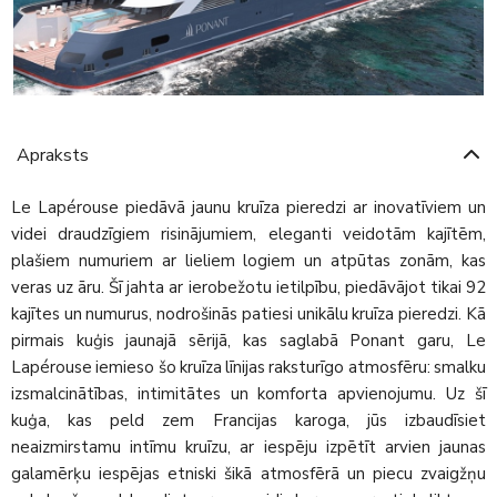
Apraksts
Le Lapérouse piedāvā jaunu kruīza pieredzi ar inovatīviem un
videi draudzīgiem risinājumiem, eleganti veidotām kajītēm,
plašiem numuriem ar lieliem logiem un atpūtas zonām, kas
veras uz āru. Šī jahta ar ierobežotu ietilpību, piedāvājot tikai 92
kajītes un numurus, nodrošinās patiesi unikālu kruīza pieredzi. Kā
pirmais kuģis jaunajā sērijā, kas saglabā Ponant garu, Le
Lapérouse iemieso šo kruīza līnijas raksturīgo atmosfēru: smalku
izsmalcinātības, intimitātes un komforta apvienojumu. Uz šī
kuģa, kas peld zem Francijas karoga, jūs izbaudīsiet
neaizmirstamu intīmu kruīzu, ar iespēju izpētīt arvien jaunas
galamērķu iespējas etniski šikā atmosfērā un piecu zvaigžņu