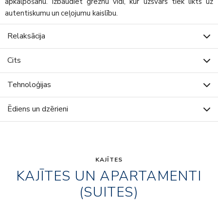
apkalpošanu. Izbaudiet greznu vidi, kur uzsvars tiek likts uz
autentiskumu un ceļojumu kaislību.
Relaksācija
Cits
Tehnoloģijas
Ēdiens un dzērieni
KAJĪTES
KAJĪTES UN APARTAMENTI
(SUITES)