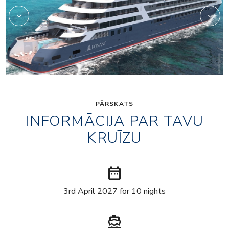
PĀRSKATS
INFORMĀCIJA PAR TAVU
KRUĪZU
date_range
3rd April 2027 for 10 nights
directions_boat