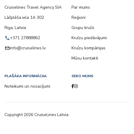
Cruiselines Travel Agency SIA
Par mums
Lāčplēša iela 14-302
Reģioni
Riga, Latvia
Grupu kruīzi
call
+371 27888862
Kruīzu piedāvājumi
email
info@cruiselines.lv
Kruīzu kompānijas
Mūsu kontakti
PLAŠĀKA INFORMĀCIJA
SEKO MUMS
Noteikumi un nosacījumi
Copyright
2026
CruiseLines Latvia