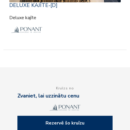
DELUXE KAJĪTE-[D]
Deluxe kajīte
Kruīzs no
Zvaniet, lai uzzinātu cenu
Rezervē šo kruīzu