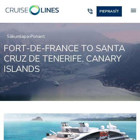
menu
phone_in_talk
PIEPRASĪT
Sākumlapa
Ponant
FORT-DE-FRANCE TO SANTA
CRUZ DE TENERIFE, CANARY
ISLANDS
Image