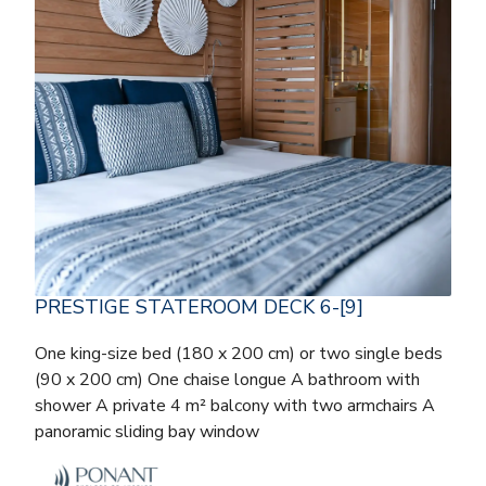
PRESTIGE STATEROOM DECK 6-[9]
One king-size bed (180 x 200 cm) or two single beds
(90 x 200 cm) One chaise longue A bathroom with
shower A private 4 m² balcony with two armchairs A
panoramic sliding bay window