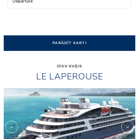
-
PARĀDĪT KARTI
JŪSU KUĢIS
LE LAPEROUSE
Image