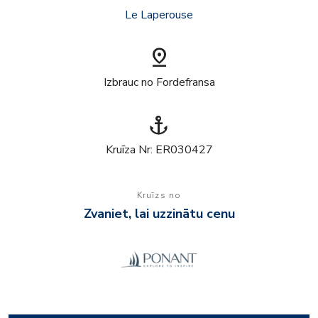
Le Laperouse
pin_drop
Izbrauc no Fordefransa
anchor
Kruīza Nr: ER030427
Kruīzs no
Zvaniet, lai uzzinātu cenu