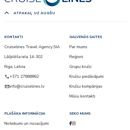
ATPAKAĻ UZ AUGŠU
KONTAKTI
GALVENĀS SAITES
Cruiselines Travel Agency SIA
Par mums
Lāčplēša iela 14-302
Reģioni
Riga, Latvia
Grupu kruīzi
call
+371 27888862
Kruīzu piedāvājumi
email
info@cruiselines.lv
Kruīzu kompānijas
Mūsu kontakti
PLAŠĀKA INFORMĀCIJA
SEKO MUMS
Noteikumi un nosacījumi