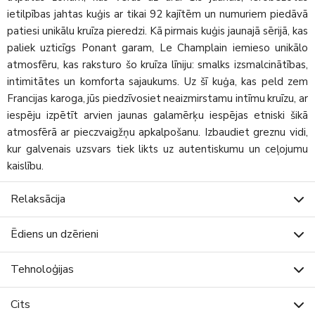
ietilpības jahtas kuģis ar tikai 92 kajītēm un numuriem piedāvā
patiesi unikālu kruīza pieredzi. Kā pirmais kuģis jaunajā sērijā, kas
paliek uzticīgs Ponant garam, Le Champlain iemieso unikālo
atmosfēru, kas raksturo šo kruīza līniju: smalks izsmalcinātības,
intimitātes un komforta sajaukums. Uz šī kuģa, kas peld zem
Francijas karoga, jūs piedzīvosiet neaizmirstamu intīmu kruīzu, ar
iespēju izpētīt arvien jaunas galamērķu iespējas etniski šikā
atmosfērā ar pieczvaigžņu apkalpošanu. Izbaudiet greznu vidi,
kur galvenais uzsvars tiek likts uz autentiskumu un ceļojumu
kaislību.
Relaksācija
Ēdiens un dzērieni
Tehnoloģijas
Cits