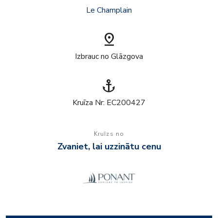
Le Champlain
pin_drop
Izbrauc no Glāzgova
anchor
Kruīza Nr: EC200427
Kruīzs no
Zvaniet, lai uzzinātu cenu