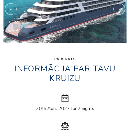
PĀRSKATS
INFORMĀCIJA PAR TAVU
KRUĪZU
date_range
20th April 2027 for 7 nights
directions_boat