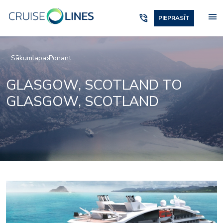
menu
phone_in_talk
PIEPRASĪT
Sākumlapa
Ponant
GLASGOW, SCOTLAND TO
GLASGOW, SCOTLAND
2975713