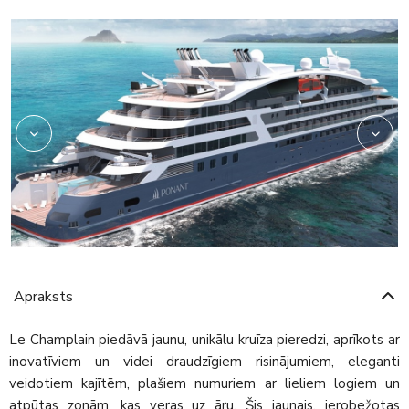
2975713
Apraksts
Le Champlain piedāvā jaunu, unikālu kruīza pieredzi, aprīkots ar
inovatīviem un videi draudzīgiem risinājumiem, eleganti
veidotiem kajītēm, plašiem numuriem ar lieliem logiem un
atpūtas zonām, kas veras uz āru. Šis jaunais, ierobežotas