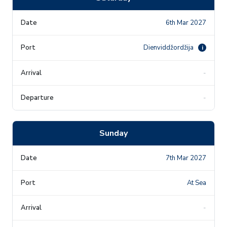
6th Mar 2027
Dienviddžordžija
i
-
-
Sunday
7th Mar 2027
At Sea
-