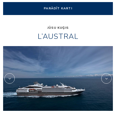
PARĀDĪT KARTI
JŪSU KUĢIS
L’AUSTRAL
2