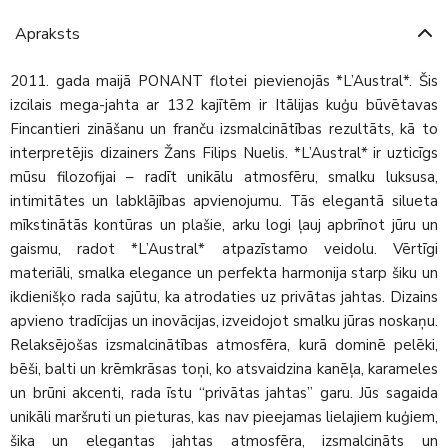
Apraksts
2011. gada maijā PONANT flotei pievienojās *L’Austral*. Šis
izcilais mega-jahta ar 132 kajītēm ir Itālijas kuģu būvētavas
Fincantieri zināšanu un franču izsmalcinātības rezultāts, kā to
interpretējis dizainers Žans Filips Nuelis. *L’Austral* ir uzticīgs
mūsu filozofijai – radīt unikālu atmosfēru, smalku luksusa,
intimitātes un labklājības apvienojumu. Tās elegantā silueta
mīkstinātās kontūras un plašie, arku logi ļauj apbrīnot jūru un
gaismu, radot *L’Austral* atpazīstamo veidolu. Vērtīgi
materiāli, smalka elegance un perfekta harmonija starp šiku un
ikdienišķo rada sajūtu, ka atrodaties uz privātas jahtas. Dizains
apvieno tradīcijas un inovācijas, izveidojot smalku jūras noskaņu.
Relaksējošas izsmalcinātības atmosfēra, kurā dominē pelēki,
bēši, balti un krēmkrāsas toņi, ko atsvaidzina kanēļa, karameles
un brūni akcenti, rada īstu “privātas jahtas” garu. Jūs sagaida
unikāli maršruti un pieturas, kas nav pieejamas lielajiem kuģiem,
šika un elegantas jahtas atmosfēra, izsmalcināts un