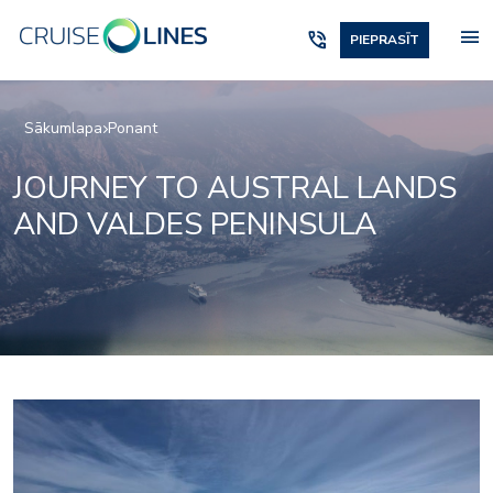
menu
phone_in_talk
PIEPRASĪT
Sākumlapa
Ponant
JOURNEY TO AUSTRAL LANDS
AND VALDES PENINSULA
2