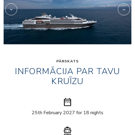
PĀRSKATS
INFORMĀCIJA PAR TAVU
KRUĪZU
date_range
25th February 2027 for 18 nights
directions_boat