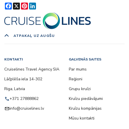
Facebook
X
Pinterest
LinkedIn
ATPAKAĻ UZ AUGŠU
KONTAKTI
GALVENĀS SAITES
Cruiselines Travel Agency SIA
Par mums
Lāčplēša iela 14-302
Reģioni
Riga, Latvia
Grupu kruīzi
call
+371 27888862
Kruīzu piedāvājumi
email
info@cruiselines.lv
Kruīzu kompānijas
Mūsu kontakti