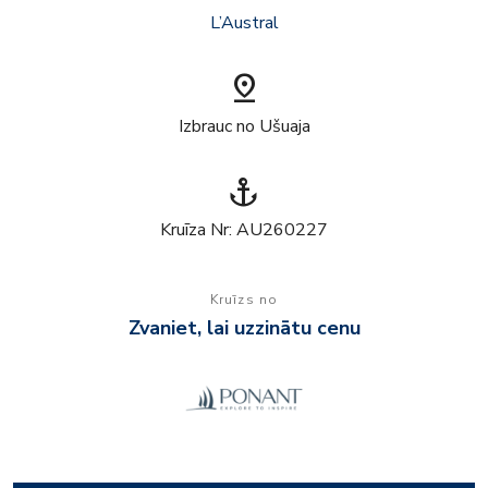
L’Austral
pin_drop
Izbrauc no Ušuaja
anchor
Kruīza Nr: AU260227
Kruīzs no
Zvaniet, lai uzzinātu cenu