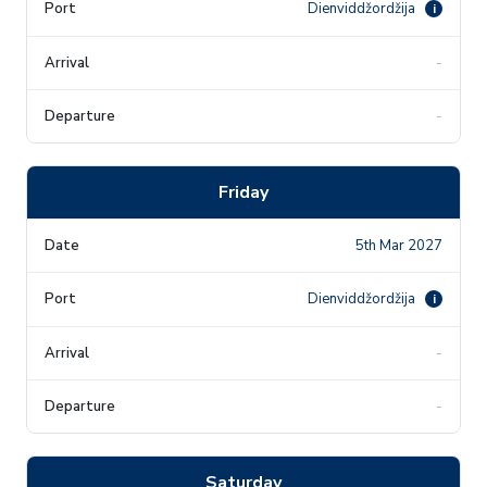
Dienviddžordžija
i
-
-
Friday
5th Mar 2027
Dienviddžordžija
i
-
-
Saturday