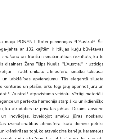
a maijā PONANT flotei pievienojās *L’Austral*. Šis
mega-jahta ar 132 kajītēm ir Itālijas kuģu būvētavas
i zināšanu un franču izsmalcinātības rezultāts, kā to
jis dizainers Žans Filips Nuelis. *L’Austral* ir uzticīgs
zofijai – radīt unikālu atmosfēru, smalku luksusa,
es un labklājības apvienojumu. Tās elegantā silueta
s kontūras un plašie, arku logi ļauj apbrīnot jūru un
dot *L’Austral* atpazīstamo veidolu. Vērtīgi materiāli,
gance un perfekta harmonija starp šiku un ikdienišķo
u, ka atrodaties uz privātas jahtas. Dizains apvieno
s un inovācijas, izveidojot smalku jūras noskaņu.
šas izsmalcinātības atmosfēra, kurā dominē pelēki,
i un krēmkrāsas toņi, ko atsvaidzina kanēļa, karameles
kcenti, rada īstu “privātas jahtas” garu. Jūs sagaida