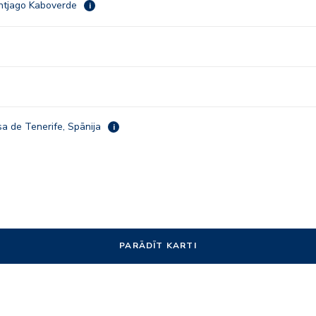
antjago Kaboverde
i
a de Tenerife, Spānija
i
PARĀDĪT KARTI