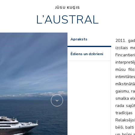
JŪSU KUĢIS
L’AUSTRAL
2
Apraksts
2011. gad
izcilais 
Ēdiens un dzērieni
Fincantier
interpretē
mūsu filo
intimitāt
mīkstinātā
gaismu, ra
smalka ele
rada sajūt
tradīcija
Relaksējo
bēši, balt
un brūni a