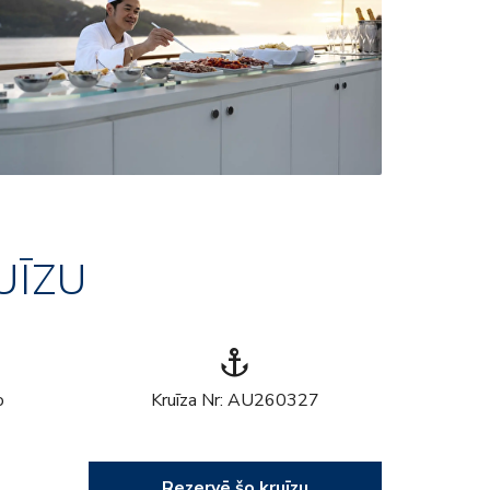
UĪZU
anchor
o
Kruīza Nr: AU260327
Rezervē šo kruīzu