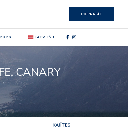
PIEPRASĪT
 MUMS
LATVIEŠU
IFE, CANARY
KAJĪTES