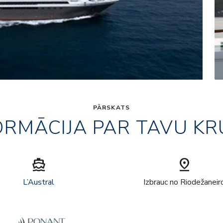
PĀRSKATS
ORMĀCIJA PAR TAVU KR
directions_boat
pin_drop
L’Austral
Izbrauc no Riodežaneir