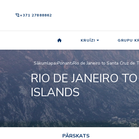
phone_in_talk
+371 27888862
KRUĪZI
GRUPU KR
Sākumlapa
Ponant
Rio de Janeiro to Santa Cruz de 
RIO DE JANEIRO T
ISLANDS
PĀRSKATS