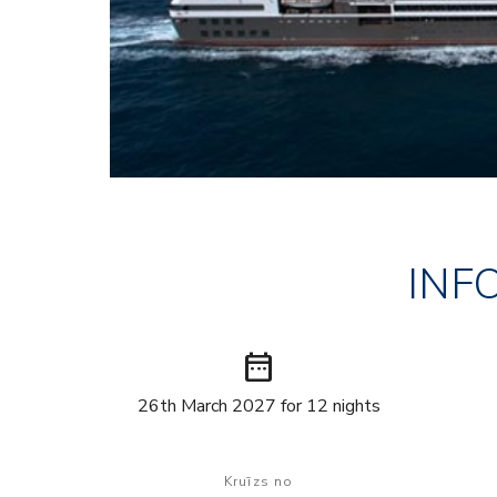
INF
date_range
26th March 2027 for 12 nights
Kruīzs no