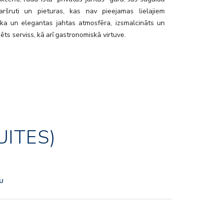
aršruti un pieturas, kas nav pieejamas lielajiem
ika un elegantas jahtas atmosfēra, izsmalcināts un
ēts serviss, kā arī gastronomiskā virtuve.
UITES)
NU