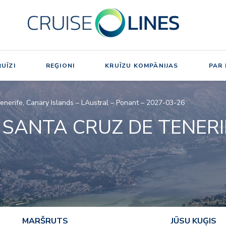
UĪZI
REĢIONI
KRUĪZU KOMPĀNIJAS
PAR
Tenerife, Canary Islands – LAustral – Ponant – 2027-03-26
O SANTA CRUZ DE TENER
MARŠRUTS
JŪSU KUĢIS