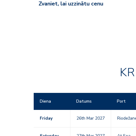
Zvaniet, lai uzzinātu cenu
KR
Diena
Datums
Port
Friday
26th Mar 2027
Riodežan
Saturday
27th Mar 2027
At Sea