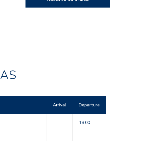
RAS
Arrival
Departure
-
18:00
-
-