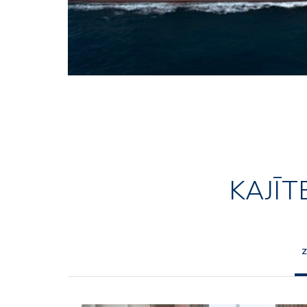
KAJĪT
Z