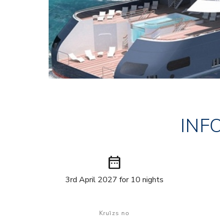
INF
date_range
3rd April 2027 for 10 nights
Kruīzs no