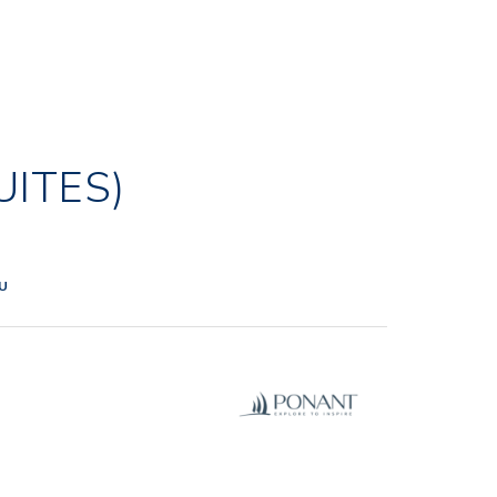
UITES)
NU