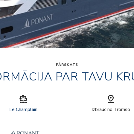
PĀRSKATS
ORMĀCIJA PAR TAVU KR
directions_boat
pin_drop
Le Champlain
Izbrauc no Tromso