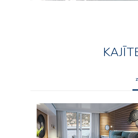
KAJĪT
Z