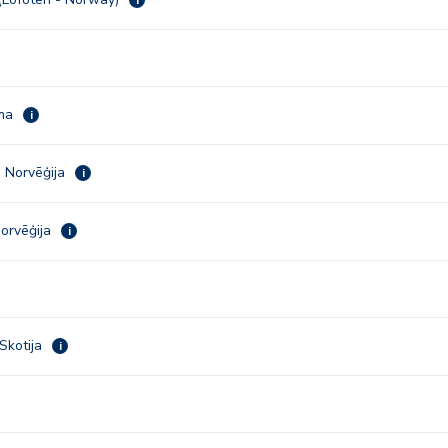
ima
i
 Norvēģija
i
orvēģija
i
 Skotija
i