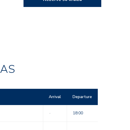
RAS
Arrival
Departure
-
18:00
-
-