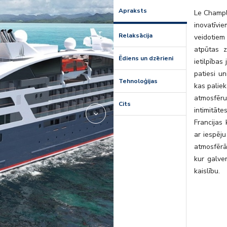
2975713
Apraksts
Le Champla
inovatīv
Relaksācija
veidotiem
atpūtas z
Ēdiens un dzērieni
ietilpības
patiesi un
Tehnoloģijas
kas paliek
atmosfēru,
Cits
intimitāt
Francijas 
ar iespēju
atmosfērā
kur galve
kaislību.