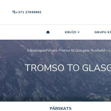
phone_in_talk
+371 27888862
KRUĪZI
GRUPU KR
Sākumlapa
Ponant
Tromso to Glasgow, Scotland – 
TROMSO TO GLAS
PĀRSKATS