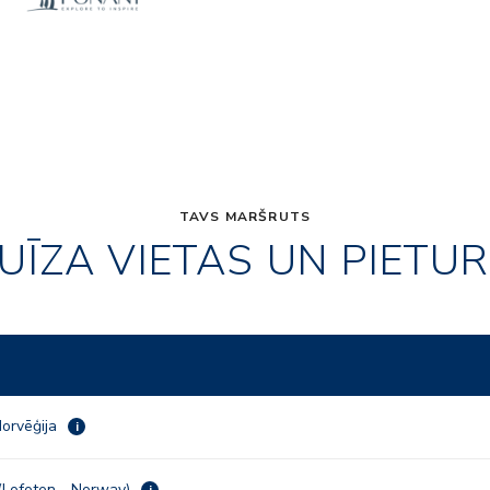
TAVS MARŠRUTS
UĪZA VIETAS UN PIETU
orvēģija
i
(Lofoten - Norway)
i