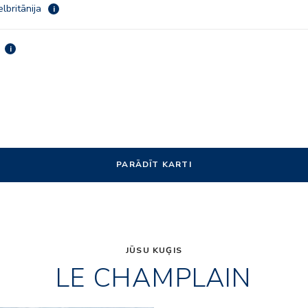
elbritānija
i
a
i
PARĀDĪT KARTI
JŪSU KUĢIS
LE CHAMPLAIN