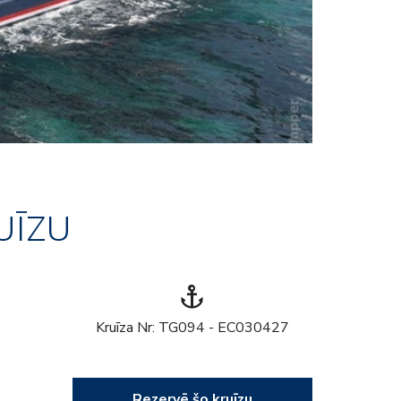
UĪZU
anchor
Kruīza Nr: TG094 - EC030427
Rezervē šo kruīzu