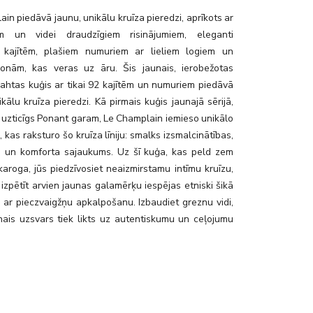
in piedāvā jaunu, unikālu kruīza pieredzi, aprīkots ar
iem un videi draudzīgiem risinājumiem, eleganti
 kajītēm, plašiem numuriem ar lieliem logiem un
onām, kas veras uz āru. Šis jaunais, ierobežotas
 jahtas kuģis ar tikai 92 kajītēm un numuriem piedāvā
ikālu kruīza pieredzi. Kā pirmais kuģis jaunajā sērijā,
 uzticīgs Ponant garam, Le Champlain iemieso unikālo
 kas raksturo šo kruīza līniju: smalks izsmalcinātības,
es un komforta sajaukums. Uz šī kuģa, kas peld zem
karoga, jūs piedzīvosiet neaizmirstamu intīmu kruīzu,
 izpētīt arvien jaunas galamērķu iespējas etniski šikā
 ar pieczvaigžņu apkalpošanu. Izbaudiet greznu vidi,
nais uzsvars tiek likts uz autentiskumu un ceļojumu