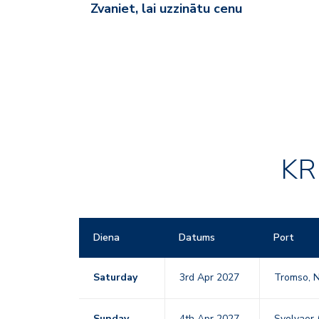
Zvaniet, lai uzzinātu cenu
KR
Diena
Datums
Port
Saturday
3rd Apr 2027
Tromso, N
Sunday
4th Apr 2027
Svolvaer 