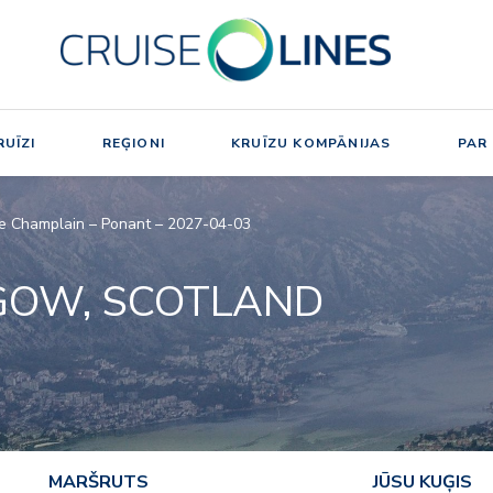
UĪZI
REĢIONI
KRUĪZU KOMPĀNIJAS
PAR
Le Champlain – Ponant – 2027-04-03
GOW, SCOTLAND
MARŠRUTS
JŪSU KUĢIS